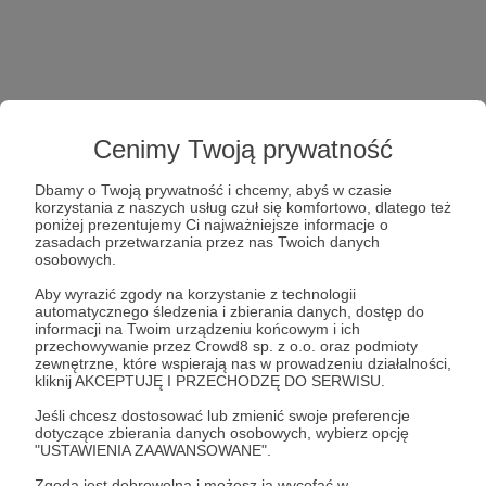
Cenimy Twoją prywatność
Dbamy o Twoją prywatność i chcemy, abyś w czasie
korzystania z naszych usług czuł się komfortowo, dlatego też
poniżej prezentujemy Ci najważniejsze informacje o
zasadach przetwarzania przez nas Twoich danych
osobowych.
Aby wyrazić zgody na korzystanie z technologii
automatycznego śledzenia i zbierania danych, dostęp do
informacji na Twoim urządzeniu końcowym i ich
przechowywanie przez Crowd8 sp. z o.o. oraz podmioty
zewnętrzne, które wspierają nas w prowadzeniu działalności,
kliknij AKCEPTUJĘ I PRZECHODZĘ DO SERWISU.
Jeśli chcesz dostosować lub zmienić swoje preferencje
dotyczące zbierania danych osobowych, wybierz opcję
"USTAWIENIA ZAAWANSOWANE".
Zgoda jest dobrowolna i możesz ją wycofać w