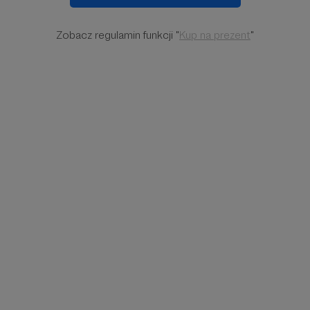
Zobacz regulamin funkcji "
Kup na prezent
"