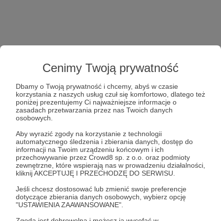
Cenimy Twoją prywatność
Dbamy o Twoją prywatność i chcemy, abyś w czasie
korzystania z naszych usług czuł się komfortowo, dlatego też
poniżej prezentujemy Ci najważniejsze informacje o
zasadach przetwarzania przez nas Twoich danych
osobowych.
Aby wyrazić zgody na korzystanie z technologii
automatycznego śledzenia i zbierania danych, dostęp do
informacji na Twoim urządzeniu końcowym i ich
przechowywanie przez Crowd8 sp. z o.o. oraz podmioty
zewnętrzne, które wspierają nas w prowadzeniu działalności,
kliknij AKCEPTUJĘ I PRZECHODZĘ DO SERWISU.
Jeśli chcesz dostosować lub zmienić swoje preferencje
dotyczące zbierania danych osobowych, wybierz opcję
"USTAWIENIA ZAAWANSOWANE".
Zgoda jest dobrowolna i możesz ją wycofać w