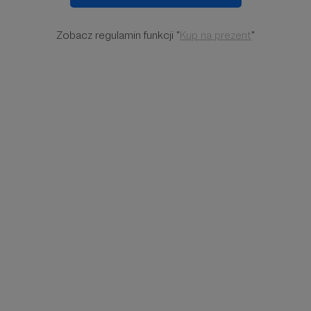
Zobacz regulamin funkcji "
Kup na prezent
"