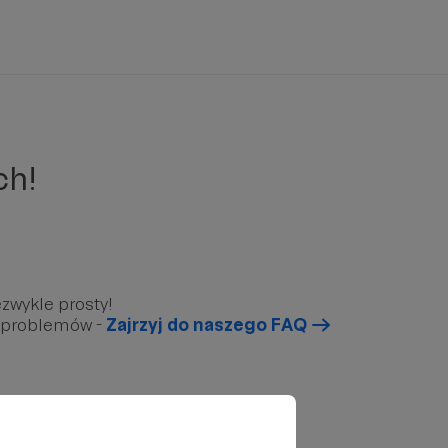
ch!
zwykle prosty!
u problemów -
Zajrzyj do naszego FAQ
arunkowy”, który znajduję się poniżej.