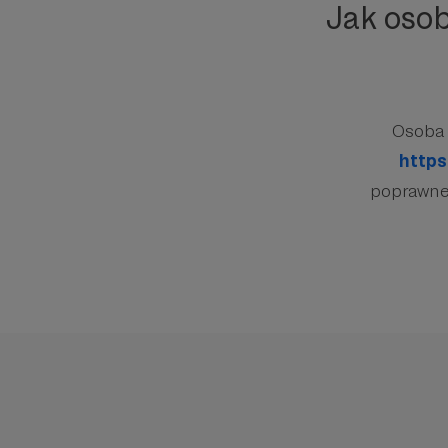
Jak oso
Osoba 
https
poprawnej