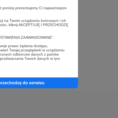
ż poniżej prezentujemy Ci najważniejsze
acji na Twoim urządzeniu końcowym i ich
alności, kliknij AKCEPTUJĘ I PRZECHODZĘ
elewu.
cję "USTAWIENIA ZAAWANSOWANE".
 do swojego znajomego!
oje prawo żądania dostępu,
wień Twojej przeglądarki w urządzeniu
trznych odbiorców danych z państw
 przetwarzania Twoich danych w tym
przechodzę do serwisu