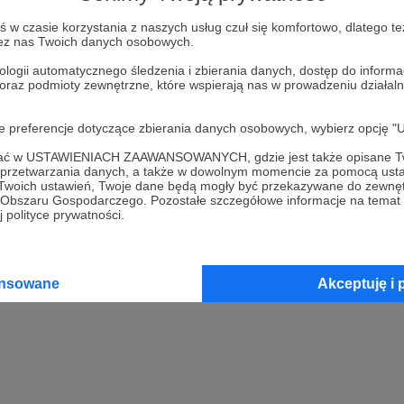
w czasie korzystania z naszych usług czuł się komfortowo, dlatego te
Kup kupon podarunkowy
zez nas Twoich danych osobowych.
ologii automatycznego śledzenia i zbierania danych, dostęp do inform
 oraz podmioty zewnętrzne, które wspierają nas w prowadzeniu dział
2
Opłać wsparcie za pomocą prz
oje preferencje dotyczące zbierania danych osobowych, wybierz op
3
Prześlij wygenerowany kupon
ofać w USTAWIENIACH ZAAWANSOWANYCH, gdzie jest także opisane Tw
a przetwarzania danych, a także w dowolnym momencie za pomocą usta
 Twoich ustawień, Twoje dane będą mogły być przekazywane do zewnę
go Obszaru Gospodarczego. Pozostałe szczegółowe informacje na temat
 polityce prywatności.
ansowane
Akceptuję i 