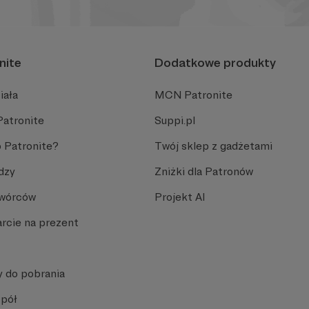
nite
Dodatkowe produkty
iała
MCN Patronite
Patronite
Suppi.pl
 Patronite?
Twój sklep z gadżetami
dzy
Zniżki dla Patronów
Twórców
Projekt AI
rcie na prezent
y do pobrania
spół