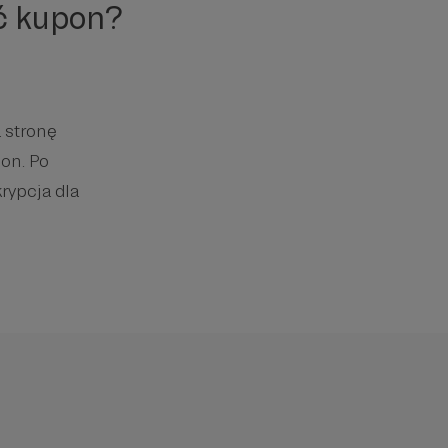
ć kupon?
 stronę
on. Po
rypcja dla