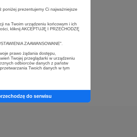
ż poniżej prezentujemy Ci najważniejsze
acji na Twoim urządzeniu końcowym i ich
alności, kliknij AKCEPTUJĘ I PRZECHODZĘ
elewu.
cję "USTAWIENIA ZAAWANSOWANE".
 do swojego znajomego!
oje prawo żądania dostępu,
wień Twojej przeglądarki w urządzeniu
trznych odbiorców danych z państw
 przetwarzania Twoich danych w tym
przechodzę do serwisu