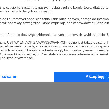
w czasie korzystania z naszych usług czuł się komfortowo, dlatego te
Kup kupon podarunkowy
zez nas Twoich danych osobowych.
ologii automatycznego śledzenia i zbierania danych, dostęp do inform
 oraz podmioty zewnętrzne, które wspierają nas w prowadzeniu dział
2
Opłać wsparcie za pomocą prz
oje preferencje dotyczące zbierania danych osobowych, wybierz op
3
Prześlij wygenerowany kupon
ofać w USTAWIENIACH ZAAWANSOWANYCH, gdzie jest także opisane Tw
a przetwarzania danych, a także w dowolnym momencie za pomocą usta
 Twoich ustawień, Twoje dane będą mogły być przekazywane do zewnę
go Obszaru Gospodarczego. Pozostałe szczegółowe informacje na temat
 polityce prywatności.
ansowane
Akceptuję i 