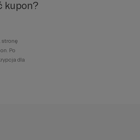
ć kupon?
 stronę
on. Po
rypcja dla