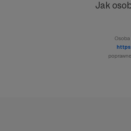
Jak oso
Osoba 
https
poprawnej