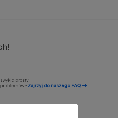
ch!
zwykle prosty!
u problemów -
Zajrzyj do naszego FAQ
arunkowy”, który znajduję się poniżej.