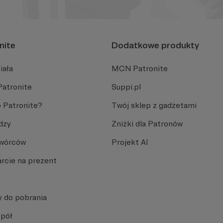
nite
Dodatkowe produkty
iała
MCN Patronite
Patronite
Suppi.pl
 Patronite?
Twój sklep z gadżetami
dzy
Zniżki dla Patronów
Twórców
Projekt AI
rcie na prezent
y do pobrania
spół