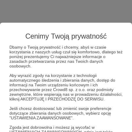
Cenimy Twoją prywatność
Dbamy o Twoją prywatność i chcemy, abyś w czasie
korzystania z naszych usług czuł się komfortowo, dlatego też
poniżej prezentujemy Ci najważniejsze informacje o
zasadach przetwarzania przez nas Twoich danych
osobowych.
Aby wyrazić zgody na korzystanie z technologii
automatycznego śledzenia i zbierania danych, dostęp do
informacji na Twoim urządzeniu końcowym i ich
przechowywanie przez Crowd8 sp. z o.o. oraz podmioty
zewnętrzne, które wspierają nas w prowadzeniu działalności,
kliknij AKCEPTUJĘ I PRZECHODZĘ DO SERWISU.
Jeśli chcesz dostosować lub zmienić swoje preferencje
dotyczące zbierania danych osobowych, wybierz opcję
"USTAWIENIA ZAAWANSOWANE".
Zgoda jest dobrowolna i możesz ją wycofać w
USTAWIENIACH ZAAWANSOWANYCH, gdzie jest także