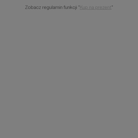
Zobacz regulamin funkcji "
Kup na prezent
"