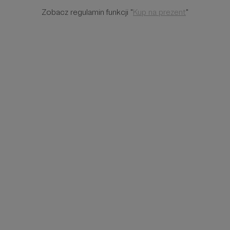
Zobacz regulamin funkcji "
Kup na prezent
"