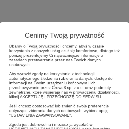
Cenimy Twoją prywatność
Dbamy o Twoją prywatność i chcemy, abyś w czasie
korzystania z naszych usług czuł się komfortowo, dlatego też
poniżej prezentujemy Ci najważniejsze informacje o
zasadach przetwarzania przez nas Twoich danych
osobowych.
Aby wyrazić zgody na korzystanie z technologii
automatycznego śledzenia i zbierania danych, dostęp do
informacji na Twoim urządzeniu końcowym i ich
przechowywanie przez Crowd8 sp. z o.o. oraz podmioty
zewnętrzne, które wspierają nas w prowadzeniu działalności,
kliknij AKCEPTUJĘ I PRZECHODZĘ DO SERWISU.
Jeśli chcesz dostosować lub zmienić swoje preferencje
dotyczące zbierania danych osobowych, wybierz opcję
"USTAWIENIA ZAAWANSOWANE".
Zgoda jest dobrowolna i możesz ją wycofać w
USTAWIENIACH ZAAWANSOWANYCH, gdzie jest także