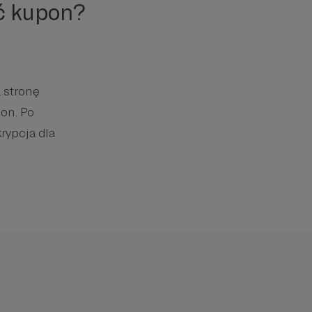
ć kupon?
 stronę
on. Po
rypcja dla