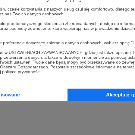
w czasie korzystania z naszych usług czuł się komfortowo, dlatego te
Kup kupon podarunkowy
zez nas Twoich danych osobowych.
ologii automatycznego śledzenia i zbierania danych, dostęp do inform
 oraz podmioty zewnętrzne, które wspierają nas w prowadzeniu dział
2
Opłać wsparcie za pomocą prz
oje preferencje dotyczące zbierania danych osobowych, wybierz op
3
Prześlij wygenerowany kupon
ofać w USTAWIENIACH ZAAWANSOWANYCH, gdzie jest także opisane Tw
a przetwarzania danych, a także w dowolnym momencie za pomocą usta
 Twoich ustawień, Twoje dane będą mogły być przekazywane do zewnę
go Obszaru Gospodarczego. Pozostałe szczegółowe informacje na temat
 polityce prywatności.
ansowane
Akceptuję i 