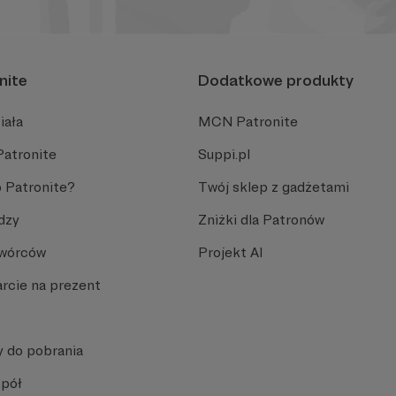
nite
Dodatkowe produkty
iała
MCN Patronite
Patronite
Suppi.pl
 Patronite?
Twój sklep z gadżetami
dzy
Zniżki dla Patronów
Twórców
Projekt AI
rcie na prezent
y do pobrania
spół