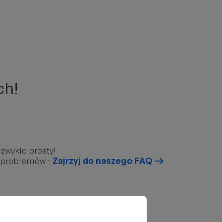
ch!
zwykle prosty!
u problemów -
Zajrzyj do naszego FAQ
arunkowy”, który znajduję się poniżej.