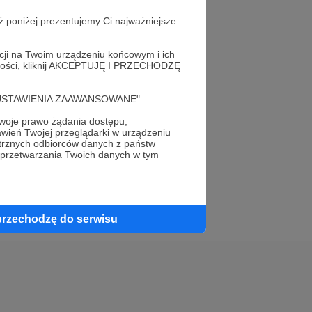
ż poniżej prezentujemy Ci najważniejsze
acji na Twoim urządzeniu końcowym i ich
alności, kliknij AKCEPTUJĘ I PRZECHODZĘ
elewu.
cję "USTAWIENIA ZAAWANSOWANE".
 do swojego znajomego!
oje prawo żądania dostępu,
wień Twojej przeglądarki w urządzeniu
trznych odbiorców danych z państw
 przetwarzania Twoich danych w tym
przechodzę do serwisu