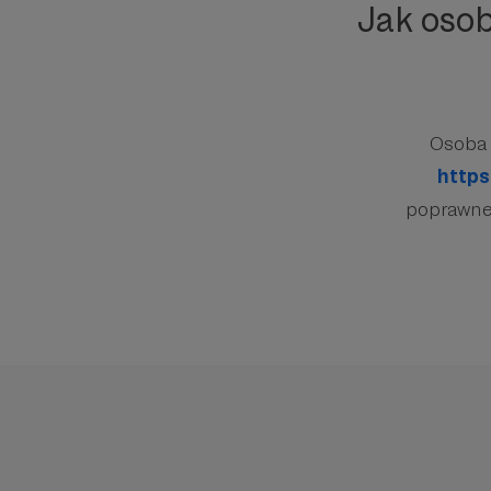
Jak oso
Osoba 
https
poprawnej