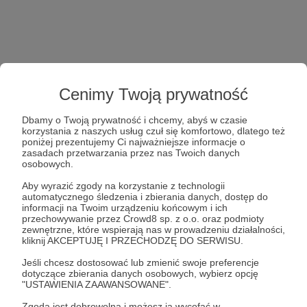
Cenimy Twoją prywatność
Dbamy o Twoją prywatność i chcemy, abyś w czasie
korzystania z naszych usług czuł się komfortowo, dlatego też
poniżej prezentujemy Ci najważniejsze informacje o
zasadach przetwarzania przez nas Twoich danych
osobowych.
Aby wyrazić zgody na korzystanie z technologii
automatycznego śledzenia i zbierania danych, dostęp do
informacji na Twoim urządzeniu końcowym i ich
przechowywanie przez Crowd8 sp. z o.o. oraz podmioty
zewnętrzne, które wspierają nas w prowadzeniu działalności,
kliknij AKCEPTUJĘ I PRZECHODZĘ DO SERWISU.
Jeśli chcesz dostosować lub zmienić swoje preferencje
dotyczące zbierania danych osobowych, wybierz opcję
"USTAWIENIA ZAAWANSOWANE".
Zgoda jest dobrowolna i możesz ją wycofać w