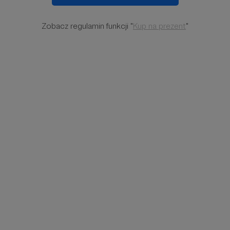
Zobacz regulamin funkcji "
Kup na prezent
"