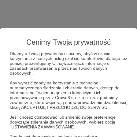
Cenimy Twoją prywatność
Dbamy o Twoją prywatność i chcemy, abyś w czasie
korzystania z naszych usług czuł się komfortowo, dlatego też
poniżej prezentujemy Ci najważniejsze informacje o
zasadach przetwarzania przez nas Twoich danych
osobowych.
Aby wyrazić zgody na korzystanie z technologii
automatycznego śledzenia i zbierania danych, dostęp do
informacji na Twoim urządzeniu końcowym i ich
przechowywanie przez Crowd8 sp. z o.o. oraz podmioty
zewnętrzne, które wspierają nas w prowadzeniu działalności,
kliknij AKCEPTUJĘ I PRZECHODZĘ DO SERWISU.
Jeśli chcesz dostosować lub zmienić swoje preferencje
dotyczące zbierania danych osobowych, wybierz opcję
"USTAWIENIA ZAAWANSOWANE".
Zgoda jest dobrowolna i możesz ją wycofać w