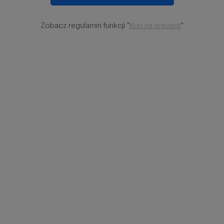
Zobacz regulamin funkcji "
Kup na prezent
"