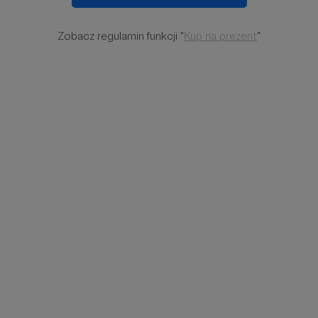
Zobacz regulamin funkcji "
Kup na prezent
"