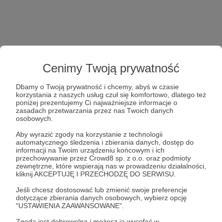
Cenimy Twoją prywatność
Dbamy o Twoją prywatność i chcemy, abyś w czasie
korzystania z naszych usług czuł się komfortowo, dlatego też
poniżej prezentujemy Ci najważniejsze informacje o
zasadach przetwarzania przez nas Twoich danych
osobowych.
Aby wyrazić zgody na korzystanie z technologii
automatycznego śledzenia i zbierania danych, dostęp do
informacji na Twoim urządzeniu końcowym i ich
przechowywanie przez Crowd8 sp. z o.o. oraz podmioty
zewnętrzne, które wspierają nas w prowadzeniu działalności,
kliknij AKCEPTUJĘ I PRZECHODZĘ DO SERWISU.
Jeśli chcesz dostosować lub zmienić swoje preferencje
dotyczące zbierania danych osobowych, wybierz opcję
"USTAWIENIA ZAAWANSOWANE".
Zgoda jest dobrowolna i możesz ją wycofać w