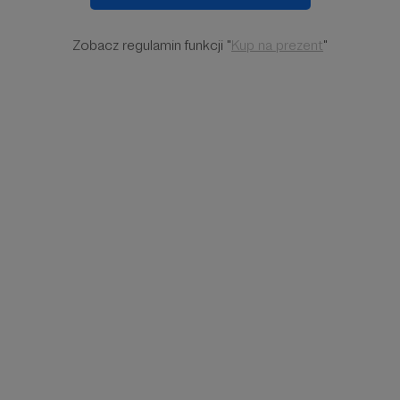
Zobacz regulamin funkcji "
Kup na prezent
"