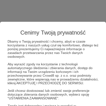
Cenimy Twoją prywatność
Dbamy o Twoją prywatność i chcemy, abyś w czasie
korzystania z naszych usług czuł się komfortowo, dlatego też
poniżej prezentujemy Ci najważniejsze informacje o
zasadach przetwarzania przez nas Twoich danych
osobowych.
Aby wyrazić zgody na korzystanie z technologii
automatycznego śledzenia i zbierania danych, dostęp do
informacji na Twoim urządzeniu końcowym i ich
przechowywanie przez Crowd8 sp. z o.o. oraz podmioty
zewnętrzne, które wspierają nas w prowadzeniu działalności,
kliknij AKCEPTUJĘ I PRZECHODZĘ DO SERWISU.
Jeśli chcesz dostosować lub zmienić swoje preferencje
dotyczące zbierania danych osobowych, wybierz opcję
"USTAWIENIA ZAAWANSOWANE".
Zgoda jest dobrowolna i możesz ją wycofać w