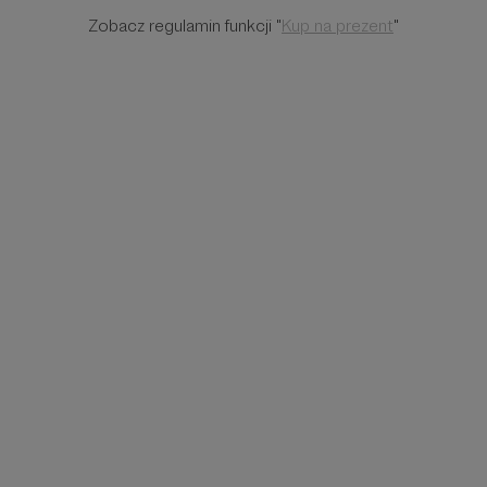
Zobacz regulamin funkcji "
Kup na prezent
"