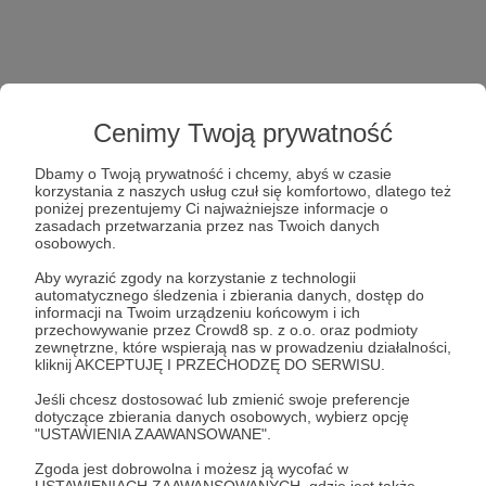
Cenimy Twoją prywatność
Dbamy o Twoją prywatność i chcemy, abyś w czasie
korzystania z naszych usług czuł się komfortowo, dlatego też
poniżej prezentujemy Ci najważniejsze informacje o
zasadach przetwarzania przez nas Twoich danych
osobowych.
Aby wyrazić zgody na korzystanie z technologii
automatycznego śledzenia i zbierania danych, dostęp do
informacji na Twoim urządzeniu końcowym i ich
przechowywanie przez Crowd8 sp. z o.o. oraz podmioty
zewnętrzne, które wspierają nas w prowadzeniu działalności,
kliknij AKCEPTUJĘ I PRZECHODZĘ DO SERWISU.
Jeśli chcesz dostosować lub zmienić swoje preferencje
dotyczące zbierania danych osobowych, wybierz opcję
"USTAWIENIA ZAAWANSOWANE".
Zgoda jest dobrowolna i możesz ją wycofać w
USTAWIENIACH ZAAWANSOWANYCH, gdzie jest także