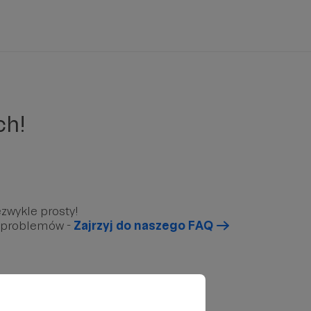
ch!
zwykle prosty!
u problemów -
Zajrzyj do naszego FAQ
arunkowy”, który znajduję się poniżej.