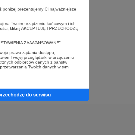
ż poniżej prezentujemy Ci najważniejsze
acji na Twoim urządzeniu końcowym i ich
alności, kliknij AKCEPTUJĘ I PRZECHODZĘ
elewu.
cję "USTAWIENIA ZAAWANSOWANE".
 do swojego znajomego!
oje prawo żądania dostępu,
wień Twojej przeglądarki w urządzeniu
trznych odbiorców danych z państw
 przetwarzania Twoich danych w tym
przechodzę do serwisu