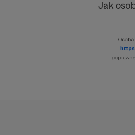
Jak oso
Osoba 
https
poprawnej