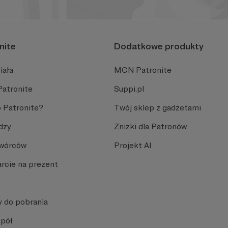
nite
Dodatkowe produkty
iała
MCN Patronite
Patronite
Suppi.pl
 Patronite?
Twój sklep z gadżetami
dzy
Zniżki dla Patronów
Twórców
Projekt AI
rcie na prezent
y do pobrania
spół