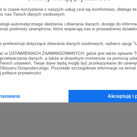
w czasie korzystania z naszych usług czuł się komfortowo, dlatego te
Kup kupon podarunkowy
zez nas Twoich danych osobowych.
ologii automatycznego śledzenia i zbierania danych, dostęp do inform
 oraz podmioty zewnętrzne, które wspierają nas w prowadzeniu dział
2
Opłać wsparcie za pomocą prz
oje preferencje dotyczące zbierania danych osobowych, wybierz op
3
Prześlij wygenerowany kupon
ofać w USTAWIENIACH ZAAWANSOWANYCH, gdzie jest także opisane Tw
a przetwarzania danych, a także w dowolnym momencie za pomocą usta
 Twoich ustawień, Twoje dane będą mogły być przekazywane do zewnę
go Obszaru Gospodarczego. Pozostałe szczegółowe informacje na temat
 polityce prywatności.
ansowane
Akceptuję i 