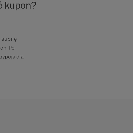
ć kupon?
 stronę
on. Po
rypcja dla