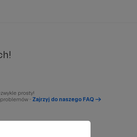
ch!
zwykle prosty!
u problemów -
Zajrzyj do naszego FAQ
arunkowy”, który znajduję się poniżej.