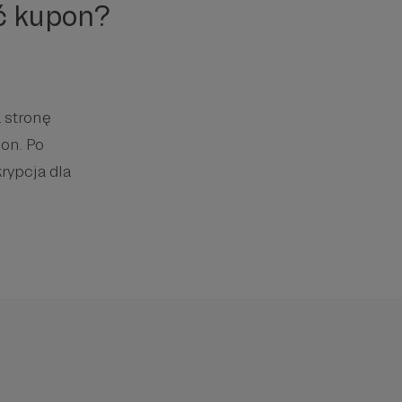
ć kupon?
 stronę
on. Po
rypcja dla