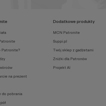
nite
Dodatkowe produkty
iała
MCN Patronite
Patronite
Suppi.pl
 Patronite?
Twój sklep z gadżetami
dzy
Zniżki dla Patronów
Twórców
Projekt AI
rcie na prezent
y do pobrania
spół