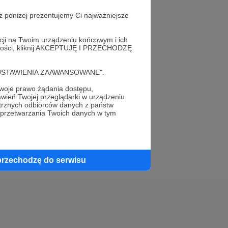
ż poniżej prezentujemy Ci najważniejsze
acji na Twoim urządzeniu końcowym i ich
alności, kliknij AKCEPTUJĘ I PRZECHODZĘ
elewu.
cję "USTAWIENIA ZAAWANSOWANE".
 do swojego znajomego!
oje prawo żądania dostępu,
wień Twojej przeglądarki w urządzeniu
trznych odbiorców danych z państw
 przetwarzania Twoich danych w tym
przechodzę do serwisu