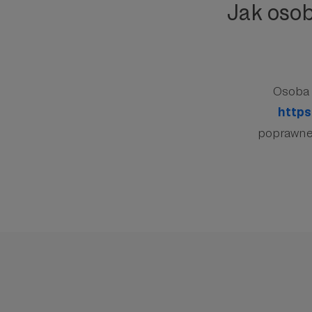
Jak oso
Osoba 
https
poprawnej