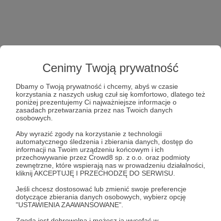
Cenimy Twoją prywatność
Dbamy o Twoją prywatność i chcemy, abyś w czasie
korzystania z naszych usług czuł się komfortowo, dlatego też
poniżej prezentujemy Ci najważniejsze informacje o
zasadach przetwarzania przez nas Twoich danych
osobowych.
Aby wyrazić zgody na korzystanie z technologii
automatycznego śledzenia i zbierania danych, dostęp do
informacji na Twoim urządzeniu końcowym i ich
przechowywanie przez Crowd8 sp. z o.o. oraz podmioty
zewnętrzne, które wspierają nas w prowadzeniu działalności,
kliknij AKCEPTUJĘ I PRZECHODZĘ DO SERWISU.
Jeśli chcesz dostosować lub zmienić swoje preferencje
dotyczące zbierania danych osobowych, wybierz opcję
"USTAWIENIA ZAAWANSOWANE".
Zgoda jest dobrowolna i możesz ją wycofać w