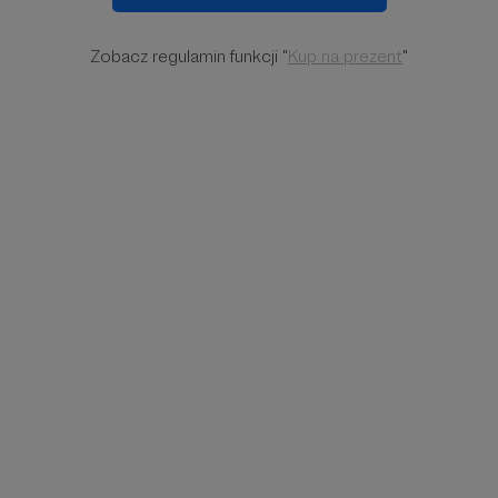
Zobacz regulamin funkcji "
Kup na prezent
"