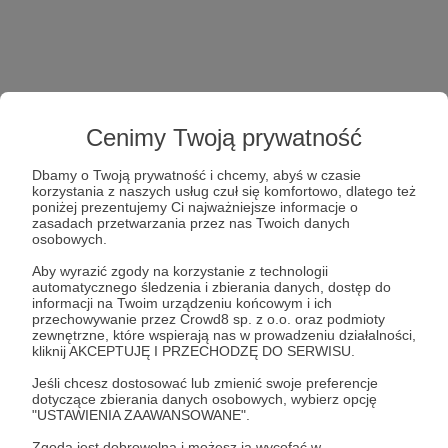
Cenimy Twoją prywatność
Dbamy o Twoją prywatność i chcemy, abyś w czasie
korzystania z naszych usług czuł się komfortowo, dlatego też
poniżej prezentujemy Ci najważniejsze informacje o
zasadach przetwarzania przez nas Twoich danych
osobowych.
Aby wyrazić zgody na korzystanie z technologii
automatycznego śledzenia i zbierania danych, dostęp do
informacji na Twoim urządzeniu końcowym i ich
przechowywanie przez Crowd8 sp. z o.o. oraz podmioty
zewnętrzne, które wspierają nas w prowadzeniu działalności,
kliknij AKCEPTUJĘ I PRZECHODZĘ DO SERWISU.
Jeśli chcesz dostosować lub zmienić swoje preferencje
dotyczące zbierania danych osobowych, wybierz opcję
"USTAWIENIA ZAAWANSOWANE".
Zgoda jest dobrowolna i możesz ją wycofać w