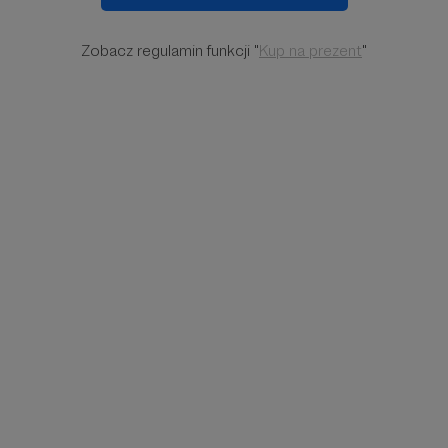
Zobacz regulamin funkcji "
Kup na prezent
"