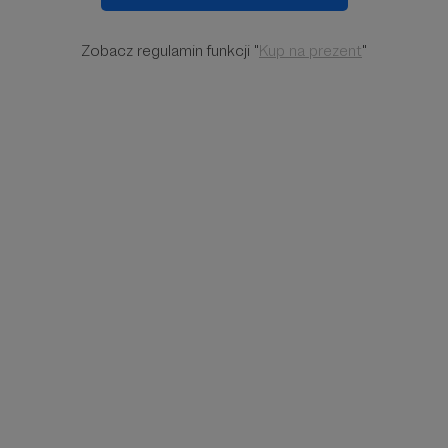
Zobacz regulamin funkcji "
Kup na prezent
"