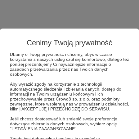
Cenimy Twoją prywatność
Dbamy o Twoją prywatność i chcemy, abyś w czasie
korzystania z naszych usług czuł się komfortowo, dlatego też
poniżej prezentujemy Ci najważniejsze informacje o
zasadach przetwarzania przez nas Twoich danych
osobowych.
Aby wyrazić zgody na korzystanie z technologii
automatycznego śledzenia i zbierania danych, dostęp do
informacji na Twoim urządzeniu końcowym i ich
przechowywanie przez Crowd8 sp. z o.o. oraz podmioty
zewnętrzne, które wspierają nas w prowadzeniu działalności,
kliknij AKCEPTUJĘ I PRZECHODZĘ DO SERWISU.
Jeśli chcesz dostosować lub zmienić swoje preferencje
dotyczące zbierania danych osobowych, wybierz opcję
"USTAWIENIA ZAAWANSOWANE".
Zgoda jest dobrowolna i możesz ją wycofać w