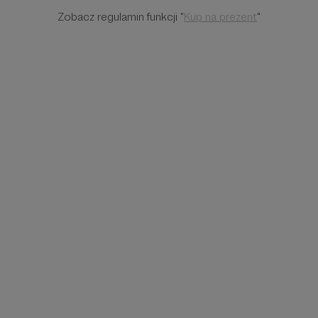
Zobacz regulamin funkcji "
Kup na prezent
"