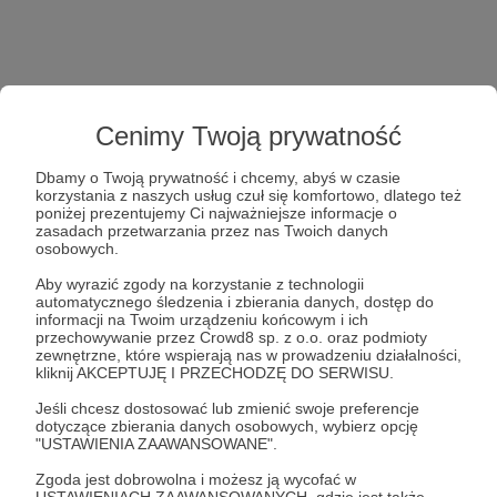
Cenimy Twoją prywatność
Dbamy o Twoją prywatność i chcemy, abyś w czasie
korzystania z naszych usług czuł się komfortowo, dlatego też
poniżej prezentujemy Ci najważniejsze informacje o
zasadach przetwarzania przez nas Twoich danych
osobowych.
Aby wyrazić zgody na korzystanie z technologii
automatycznego śledzenia i zbierania danych, dostęp do
informacji na Twoim urządzeniu końcowym i ich
przechowywanie przez Crowd8 sp. z o.o. oraz podmioty
zewnętrzne, które wspierają nas w prowadzeniu działalności,
kliknij AKCEPTUJĘ I PRZECHODZĘ DO SERWISU.
Jeśli chcesz dostosować lub zmienić swoje preferencje
dotyczące zbierania danych osobowych, wybierz opcję
"USTAWIENIA ZAAWANSOWANE".
Zgoda jest dobrowolna i możesz ją wycofać w
USTAWIENIACH ZAAWANSOWANYCH, gdzie jest także