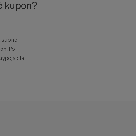
ć kupon?
 stronę
on. Po
rypcja dla