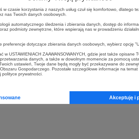
w czasie korzystania z naszych usług czuł się komfortowo, dlatego te
Kup kupon podarunkowy
zez nas Twoich danych osobowych.
ologii automatycznego śledzenia i zbierania danych, dostęp do inform
 oraz podmioty zewnętrzne, które wspierają nas w prowadzeniu dział
2
Opłać wsparcie za pomocą prz
oje preferencje dotyczące zbierania danych osobowych, wybierz op
3
Prześlij wygenerowany kupon
ofać w USTAWIENIACH ZAAWANSOWANYCH, gdzie jest także opisane Tw
a przetwarzania danych, a także w dowolnym momencie za pomocą usta
 Twoich ustawień, Twoje dane będą mogły być przekazywane do zewnę
go Obszaru Gospodarczego. Pozostałe szczegółowe informacje na temat
 polityce prywatności.
ansowane
Akceptuję i 