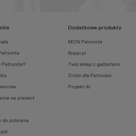
nite
Dodatkowe produkty
iała
MCN Patronite
Patronite
Suppi.pl
 Patronite?
Twój sklep z gadżetami
dzy
Zniżki dla Patronów
Twórców
Projekt AI
rcie na prezent
y do pobrania
spół