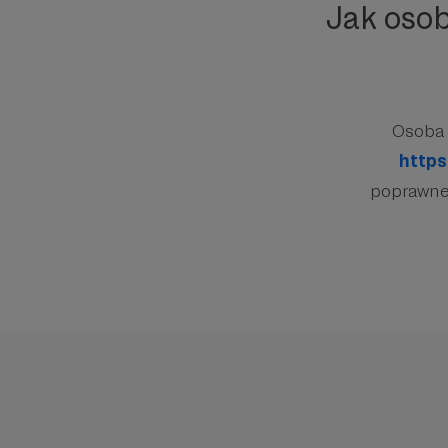
Jak oso
Osoba 
https
poprawnej