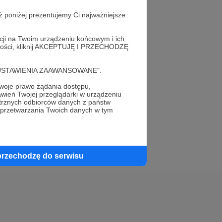
ż poniżej prezentujemy Ci najważniejsze
acji na Twoim urządzeniu końcowym i ich
alności, kliknij AKCEPTUJĘ I PRZECHODZĘ
elewu.
cję "USTAWIENIA ZAAWANSOWANE".
 do swojego znajomego!
oje prawo żądania dostępu,
wień Twojej przeglądarki w urządzeniu
trznych odbiorców danych z państw
 przetwarzania Twoich danych w tym
przechodzę do serwisu