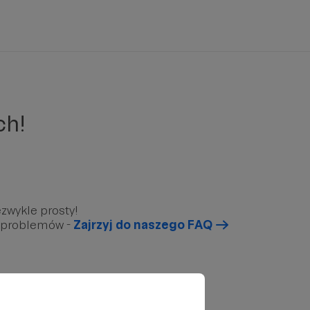
ch!
zwykle prosty!
u problemów -
Zajrzyj do naszego FAQ
arunkowy”, który znajduję się poniżej.