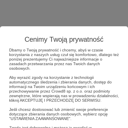
Cenimy Twoją prywatność
Dbamy o Twoją prywatność i chcemy, abyś w czasie
korzystania z naszych usług czuł się komfortowo, dlatego też
poniżej prezentujemy Ci najważniejsze informacje o
zasadach przetwarzania przez nas Twoich danych
osobowych.
Aby wyrazić zgody na korzystanie z technologii
automatycznego śledzenia i zbierania danych, dostęp do
informacji na Twoim urządzeniu końcowym i ich
przechowywanie przez Crowd8 sp. z o.o. oraz podmioty
zewnętrzne, które wspierają nas w prowadzeniu działalności,
kliknij AKCEPTUJĘ I PRZECHODZĘ DO SERWISU.
Jeśli chcesz dostosować lub zmienić swoje preferencje
dotyczące zbierania danych osobowych, wybierz opcję
"USTAWIENIA ZAAWANSOWANE".
Zgoda jest dobrowolna i możesz ją wycofać w