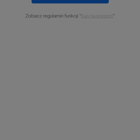
Zobacz regulamin funkcji "
Kup na prezent
"