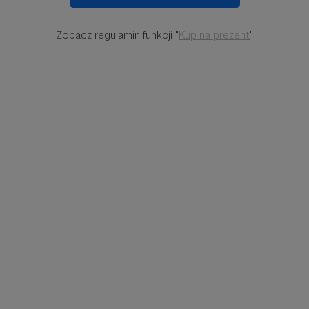
Zobacz regulamin funkcji "
Kup na prezent
"