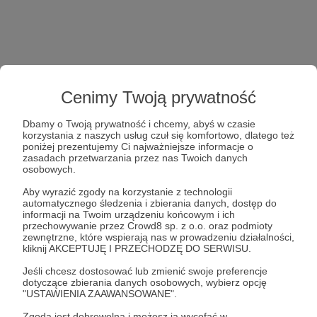
Cenimy Twoją prywatność
Dbamy o Twoją prywatność i chcemy, abyś w czasie
korzystania z naszych usług czuł się komfortowo, dlatego też
poniżej prezentujemy Ci najważniejsze informacje o
zasadach przetwarzania przez nas Twoich danych
osobowych.
Aby wyrazić zgody na korzystanie z technologii
automatycznego śledzenia i zbierania danych, dostęp do
informacji na Twoim urządzeniu końcowym i ich
przechowywanie przez Crowd8 sp. z o.o. oraz podmioty
zewnętrzne, które wspierają nas w prowadzeniu działalności,
kliknij AKCEPTUJĘ I PRZECHODZĘ DO SERWISU.
Jeśli chcesz dostosować lub zmienić swoje preferencje
dotyczące zbierania danych osobowych, wybierz opcję
"USTAWIENIA ZAAWANSOWANE".
Zgoda jest dobrowolna i możesz ją wycofać w