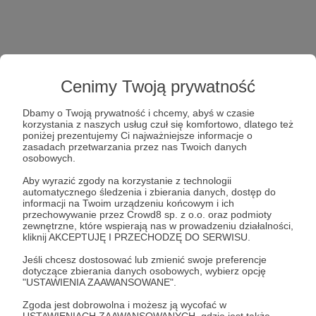
Cenimy Twoją prywatność
Dbamy o Twoją prywatność i chcemy, abyś w czasie
korzystania z naszych usług czuł się komfortowo, dlatego też
poniżej prezentujemy Ci najważniejsze informacje o
zasadach przetwarzania przez nas Twoich danych
osobowych.
Aby wyrazić zgody na korzystanie z technologii
automatycznego śledzenia i zbierania danych, dostęp do
informacji na Twoim urządzeniu końcowym i ich
przechowywanie przez Crowd8 sp. z o.o. oraz podmioty
zewnętrzne, które wspierają nas w prowadzeniu działalności,
kliknij AKCEPTUJĘ I PRZECHODZĘ DO SERWISU.
Jeśli chcesz dostosować lub zmienić swoje preferencje
dotyczące zbierania danych osobowych, wybierz opcję
"USTAWIENIA ZAAWANSOWANE".
Zgoda jest dobrowolna i możesz ją wycofać w
USTAWIENIACH ZAAWANSOWANYCH, gdzie jest także