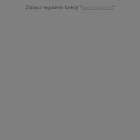
Zobacz regulamin funkcji "
Kup na prezent
"