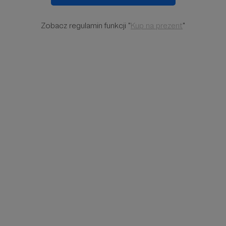
Zobacz regulamin funkcji "
Kup na prezent
"