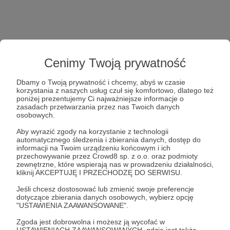
Cenimy Twoją prywatność
Dbamy o Twoją prywatność i chcemy, abyś w czasie
korzystania z naszych usług czuł się komfortowo, dlatego też
poniżej prezentujemy Ci najważniejsze informacje o
zasadach przetwarzania przez nas Twoich danych
osobowych.
Aby wyrazić zgody na korzystanie z technologii
automatycznego śledzenia i zbierania danych, dostęp do
informacji na Twoim urządzeniu końcowym i ich
przechowywanie przez Crowd8 sp. z o.o. oraz podmioty
zewnętrzne, które wspierają nas w prowadzeniu działalności,
kliknij AKCEPTUJĘ I PRZECHODZĘ DO SERWISU.
Jeśli chcesz dostosować lub zmienić swoje preferencje
dotyczące zbierania danych osobowych, wybierz opcję
"USTAWIENIA ZAAWANSOWANE".
Zgoda jest dobrowolna i możesz ją wycofać w
USTAWIENIACH ZAAWANSOWANYCH, gdzie jest także