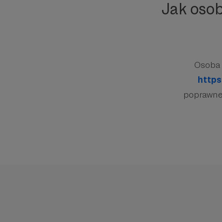
Jak oso
Osoba 
https
poprawnej