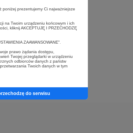
ż poniżej prezentujemy Ci najważniejsze
acji na Twoim urządzeniu końcowym i ich
alności, kliknij AKCEPTUJĘ I PRZECHODZĘ
elewu.
cję "USTAWIENIA ZAAWANSOWANE".
 do swojego znajomego!
oje prawo żądania dostępu,
wień Twojej przeglądarki w urządzeniu
trznych odbiorców danych z państw
 przetwarzania Twoich danych w tym
przechodzę do serwisu