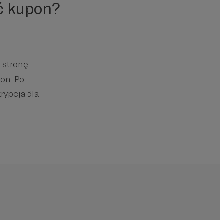
ć kupon?
 stronę
on. Po
rypcja dla