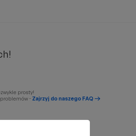
ch!
zwykle prosty!
u problemów -
Zajrzyj do naszego FAQ
arunkowy”, który znajduję się poniżej.