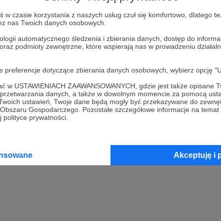
w czasie korzystania z naszych usług czuł się komfortowo, dlatego te
Kup kupon podarunkowy
zez nas Twoich danych osobowych.
ologii automatycznego śledzenia i zbierania danych, dostęp do inform
 oraz podmioty zewnętrzne, które wspierają nas w prowadzeniu dział
2
Opłać wsparcie za pomocą prz
oje preferencje dotyczące zbierania danych osobowych, wybierz op
3
Prześlij wygenerowany kupon
ofać w USTAWIENIACH ZAAWANSOWANYCH, gdzie jest także opisane Tw
a przetwarzania danych, a także w dowolnym momencie za pomocą usta
 Twoich ustawień, Twoje dane będą mogły być przekazywane do zewnę
go Obszaru Gospodarczego. Pozostałe szczegółowe informacje na temat
 polityce prywatności.
ansowane
Akceptuję i 