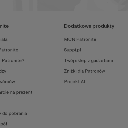
nite
Dodatkowe produkty
iała
MCN Patronite
Patronite
Suppi.pl
 Patronite?
Twój sklep z gadżetami
dzy
Zniżki dla Patronów
Twórców
Projekt AI
rcie na prezent
y do pobrania
spół