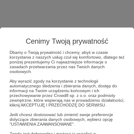
Cenimy Twoją prywatność
Dbamy o Twoją prywatność i chcemy, abyś w czasie
korzystania z naszych usług czuł się komfortowo, dlatego też
poniżej prezentujemy Ci najważniejsze informacje o
zasadach przetwarzania przez nas Twoich danych
osobowych.
Aby wyrazić zgody na korzystanie z technologii
automatycznego śledzenia i zbierania danych, dostęp do
informacji na Twoim urządzeniu końcowym i ich
przechowywanie przez Crowd8 sp. z o.o. oraz podmioty
zewnętrzne, które wspierają nas w prowadzeniu działalności,
kliknij AKCEPTUJĘ I PRZECHODZĘ DO SERWISU.
Jeśli chcesz dostosować lub zmienić swoje preferencje
dotyczące zbierania danych osobowych, wybierz opcję
"USTAWIENIA ZAAWANSOWANE".
Zgoda jest dobrowolna i możesz ją wycofać w