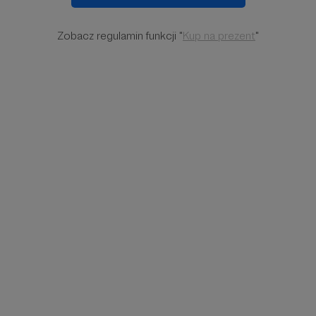
Zobacz regulamin funkcji "
Kup na prezent
"