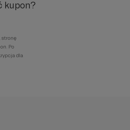
ć kupon?
 stronę
on. Po
rypcja dla