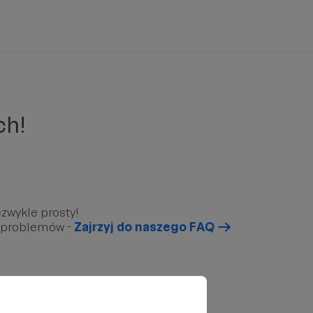
ch!
zwykle prosty!
u problemów -
Zajrzyj do naszego FAQ
arunkowy”, który znajduję się poniżej.