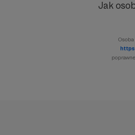
Jak oso
Osoba 
https
poprawnej