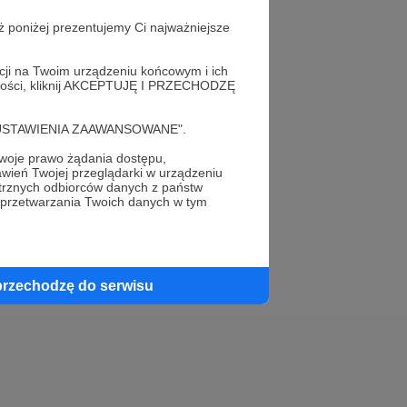
ż poniżej prezentujemy Ci najważniejsze
acji na Twoim urządzeniu końcowym i ich
alności, kliknij AKCEPTUJĘ I PRZECHODZĘ
elewu.
cję "USTAWIENIA ZAAWANSOWANE".
 do swojego znajomego!
oje prawo żądania dostępu,
wień Twojej przeglądarki w urządzeniu
trznych odbiorców danych z państw
 przetwarzania Twoich danych w tym
przechodzę do serwisu