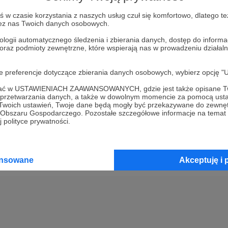
w czasie korzystania z naszych usług czuł się komfortowo, dlatego te
Kup kupon podarunkowy
zez nas Twoich danych osobowych.
ologii automatycznego śledzenia i zbierania danych, dostęp do inform
 oraz podmioty zewnętrzne, które wspierają nas w prowadzeniu dział
2
Opłać wsparcie za pomocą prz
oje preferencje dotyczące zbierania danych osobowych, wybierz op
3
Prześlij wygenerowany kupon
ofać w USTAWIENIACH ZAAWANSOWANYCH, gdzie jest także opisane Tw
a przetwarzania danych, a także w dowolnym momencie za pomocą usta
 Twoich ustawień, Twoje dane będą mogły być przekazywane do zewnę
go Obszaru Gospodarczego. Pozostałe szczegółowe informacje na temat
 polityce prywatności.
ansowane
Akceptuję i 