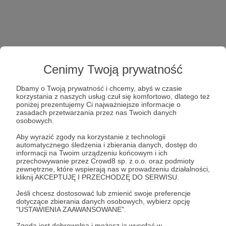
Cenimy Twoją prywatność
Dbamy o Twoją prywatność i chcemy, abyś w czasie
korzystania z naszych usług czuł się komfortowo, dlatego też
poniżej prezentujemy Ci najważniejsze informacje o
zasadach przetwarzania przez nas Twoich danych
osobowych.
Aby wyrazić zgody na korzystanie z technologii
automatycznego śledzenia i zbierania danych, dostęp do
informacji na Twoim urządzeniu końcowym i ich
przechowywanie przez Crowd8 sp. z o.o. oraz podmioty
zewnętrzne, które wspierają nas w prowadzeniu działalności,
kliknij AKCEPTUJĘ I PRZECHODZĘ DO SERWISU.
Jeśli chcesz dostosować lub zmienić swoje preferencje
dotyczące zbierania danych osobowych, wybierz opcję
"USTAWIENIA ZAAWANSOWANE".
Zgoda jest dobrowolna i możesz ją wycofać w