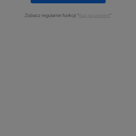
Zobacz regulamin funkcji "
Kup na prezent
"