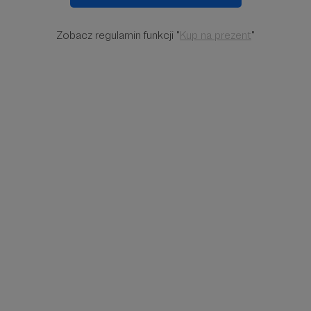
Zobacz regulamin funkcji "
Kup na prezent
"