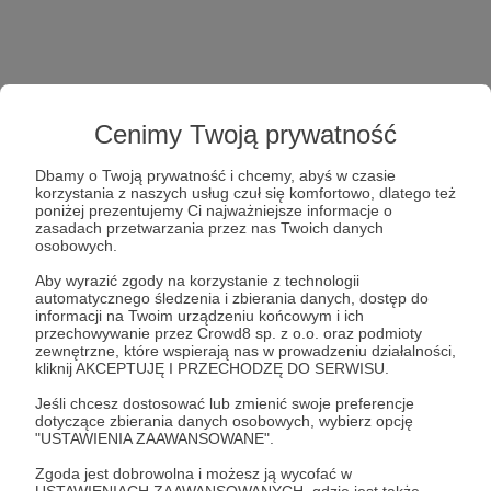
Cenimy Twoją prywatność
Dbamy o Twoją prywatność i chcemy, abyś w czasie
korzystania z naszych usług czuł się komfortowo, dlatego też
poniżej prezentujemy Ci najważniejsze informacje o
zasadach przetwarzania przez nas Twoich danych
osobowych.
Aby wyrazić zgody na korzystanie z technologii
automatycznego śledzenia i zbierania danych, dostęp do
informacji na Twoim urządzeniu końcowym i ich
przechowywanie przez Crowd8 sp. z o.o. oraz podmioty
zewnętrzne, które wspierają nas w prowadzeniu działalności,
kliknij AKCEPTUJĘ I PRZECHODZĘ DO SERWISU.
Jeśli chcesz dostosować lub zmienić swoje preferencje
dotyczące zbierania danych osobowych, wybierz opcję
"USTAWIENIA ZAAWANSOWANE".
Zgoda jest dobrowolna i możesz ją wycofać w
USTAWIENIACH ZAAWANSOWANYCH, gdzie jest także