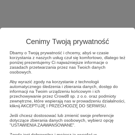
Cenimy Twoją prywatność
Dbamy o Twoją prywatność i chcemy, abyś w czasie
korzystania z naszych usług czuł się komfortowo, dlatego też
poniżej prezentujemy Ci najważniejsze informacje o
zasadach przetwarzania przez nas Twoich danych
osobowych.
Aby wyrazić zgody na korzystanie z technologii
automatycznego śledzenia i zbierania danych, dostęp do
informacji na Twoim urządzeniu końcowym i ich
przechowywanie przez Crowd8 sp. z o.o. oraz podmioty
zewnętrzne, które wspierają nas w prowadzeniu działalności,
kliknij AKCEPTUJĘ I PRZECHODZĘ DO SERWISU.
Jeśli chcesz dostosować lub zmienić swoje preferencje
dotyczące zbierania danych osobowych, wybierz opcję
"USTAWIENIA ZAAWANSOWANE".
Zgoda jest dobrowolna i możesz ją wycofać w