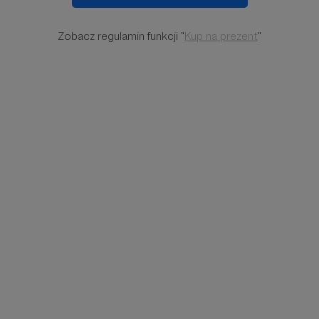
Zobacz regulamin funkcji "
Kup na prezent
"