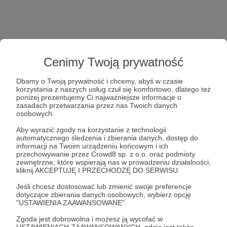
Cenimy Twoją prywatność
Dbamy o Twoją prywatność i chcemy, abyś w czasie
korzystania z naszych usług czuł się komfortowo, dlatego też
poniżej prezentujemy Ci najważniejsze informacje o
zasadach przetwarzania przez nas Twoich danych
osobowych.
Aby wyrazić zgody na korzystanie z technologii
automatycznego śledzenia i zbierania danych, dostęp do
informacji na Twoim urządzeniu końcowym i ich
przechowywanie przez Crowd8 sp. z o.o. oraz podmioty
zewnętrzne, które wspierają nas w prowadzeniu działalności,
kliknij AKCEPTUJĘ I PRZECHODZĘ DO SERWISU.
Jeśli chcesz dostosować lub zmienić swoje preferencje
dotyczące zbierania danych osobowych, wybierz opcję
"USTAWIENIA ZAAWANSOWANE".
Zgoda jest dobrowolna i możesz ją wycofać w
USTAWIENIACH ZAAWANSOWANYCH, gdzie jest także