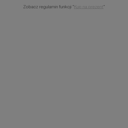
Zobacz regulamin funkcji "
Kup na prezent
"