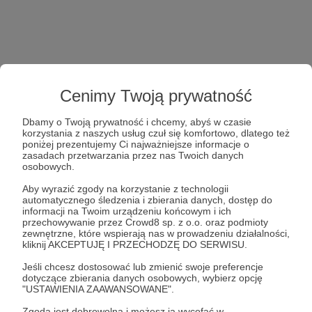
Cenimy Twoją prywatność
Dbamy o Twoją prywatność i chcemy, abyś w czasie
korzystania z naszych usług czuł się komfortowo, dlatego też
poniżej prezentujemy Ci najważniejsze informacje o
zasadach przetwarzania przez nas Twoich danych
osobowych.
Aby wyrazić zgody na korzystanie z technologii
automatycznego śledzenia i zbierania danych, dostęp do
informacji na Twoim urządzeniu końcowym i ich
przechowywanie przez Crowd8 sp. z o.o. oraz podmioty
zewnętrzne, które wspierają nas w prowadzeniu działalności,
kliknij AKCEPTUJĘ I PRZECHODZĘ DO SERWISU.
Jeśli chcesz dostosować lub zmienić swoje preferencje
dotyczące zbierania danych osobowych, wybierz opcję
"USTAWIENIA ZAAWANSOWANE".
Zgoda jest dobrowolna i możesz ją wycofać w