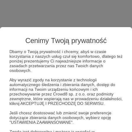
Cenimy Twoją prywatność
Dbamy o Twoją prywatność i chcemy, abyś w czasie
korzystania z naszych usług czuł się komfortowo, dlatego też
poniżej prezentujemy Ci najważniejsze informacje o
zasadach przetwarzania przez nas Twoich danych
osobowych.
Aby wyrazić zgody na korzystanie z technologii
automatycznego śledzenia i zbierania danych, dostęp do
informacji na Twoim urządzeniu końcowym i ich
przechowywanie przez Crowd8 sp. z o.o. oraz podmioty
zewnętrzne, które wspierają nas w prowadzeniu działalności,
kliknij AKCEPTUJĘ I PRZECHODZĘ DO SERWISU.
Jeśli chcesz dostosować lub zmienić swoje preferencje
dotyczące zbierania danych osobowych, wybierz opcję
"USTAWIENIA ZAAWANSOWANE".
Zgoda jest dobrowolna i możesz ją wycofać w