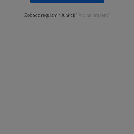
Zobacz regulamin funkcji "
Kup na prezent
"