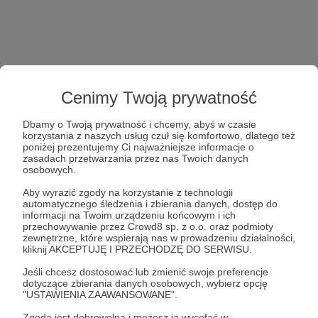
Cenimy Twoją prywatność
Dbamy o Twoją prywatność i chcemy, abyś w czasie
korzystania z naszych usług czuł się komfortowo, dlatego też
poniżej prezentujemy Ci najważniejsze informacje o
zasadach przetwarzania przez nas Twoich danych
osobowych.
Aby wyrazić zgody na korzystanie z technologii
automatycznego śledzenia i zbierania danych, dostęp do
informacji na Twoim urządzeniu końcowym i ich
przechowywanie przez Crowd8 sp. z o.o. oraz podmioty
zewnętrzne, które wspierają nas w prowadzeniu działalności,
kliknij AKCEPTUJĘ I PRZECHODZĘ DO SERWISU.
Jeśli chcesz dostosować lub zmienić swoje preferencje
dotyczące zbierania danych osobowych, wybierz opcję
"USTAWIENIA ZAAWANSOWANE".
Zgoda jest dobrowolna i możesz ją wycofać w