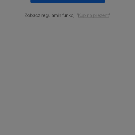
Zobacz regulamin funkcji "
Kup na prezent
"