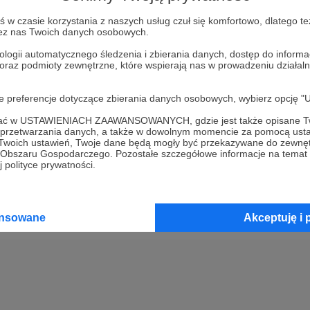
w czasie korzystania z naszych usług czuł się komfortowo, dlatego te
Kup kupon podarunkowy
zez nas Twoich danych osobowych.
ologii automatycznego śledzenia i zbierania danych, dostęp do inform
 oraz podmioty zewnętrzne, które wspierają nas w prowadzeniu dział
2
Opłać wsparcie za pomocą prz
oje preferencje dotyczące zbierania danych osobowych, wybierz op
3
Prześlij wygenerowany kupon
ofać w USTAWIENIACH ZAAWANSOWANYCH, gdzie jest także opisane Tw
a przetwarzania danych, a także w dowolnym momencie za pomocą usta
 Twoich ustawień, Twoje dane będą mogły być przekazywane do zewnę
go Obszaru Gospodarczego. Pozostałe szczegółowe informacje na temat
 polityce prywatności.
ansowane
Akceptuję i 