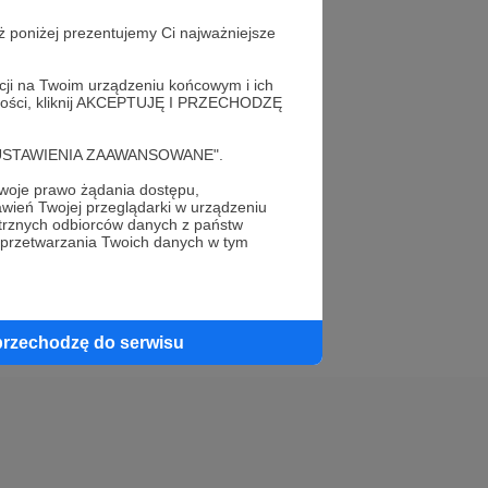
ż poniżej prezentujemy Ci najważniejsze
acji na Twoim urządzeniu końcowym i ich
alności, kliknij AKCEPTUJĘ I PRZECHODZĘ
elewu.
cję "USTAWIENIA ZAAWANSOWANE".
 do swojego znajomego!
oje prawo żądania dostępu,
wień Twojej przeglądarki w urządzeniu
trznych odbiorców danych z państw
 przetwarzania Twoich danych w tym
przechodzę do serwisu