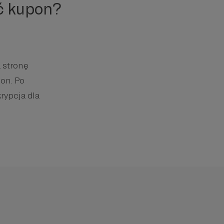
ć kupon?
 stronę
on. Po
rypcja dla