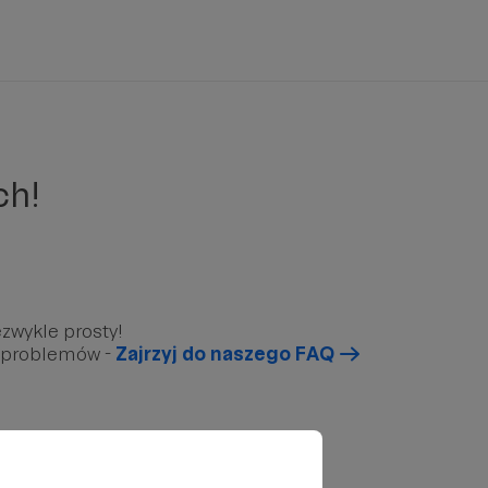
ch!
zwykle prosty!
u problemów -
Zajrzyj do naszego FAQ
arunkowy”, który znajduję się poniżej.