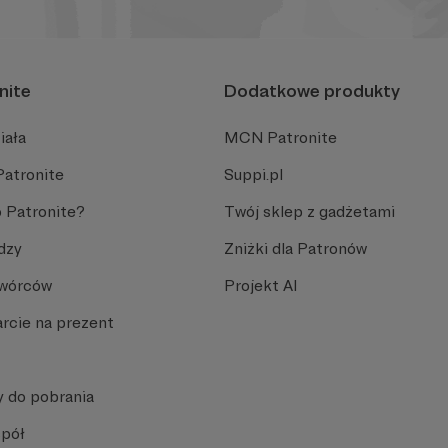
nite
Dodatkowe produkty
iała
MCN Patronite
Patronite
Suppi.pl
 Patronite?
Twój sklep z gadżetami
dzy
Zniżki dla Patronów
Twórców
Projekt AI
rcie na prezent
y do pobrania
spół