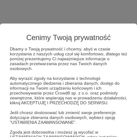
Cenimy Twoją prywatność
Dbamy o Twoją prywatność i chcemy, abyś w czasie
korzystania z naszych usług czuł się komfortowo, dlatego też
poniżej prezentujemy Ci najważniejsze informacje o
zasadach przetwarzania przez nas Twoich danych
osobowych.
Aby wyrazić zgody na korzystanie z technologii
automatycznego śledzenia i zbierania danych, dostęp do
informacji na Twoim urządzeniu końcowym i ich
przechowywanie przez Crowd8 sp. z o.o. oraz podmioty
zewnętrzne, które wspierają nas w prowadzeniu działalności,
kliknij AKCEPTUJĘ I PRZECHODZĘ DO SERWISU.
Jeśli chcesz dostosować lub zmienić swoje preferencje
dotyczące zbierania danych osobowych, wybierz opcję
"USTAWIENIA ZAAWANSOWANE".
Zgoda jest dobrowolna i możesz ją wycofać w
USTAWIENIACH ZAAWANSOWANYCH, gdzie jest także