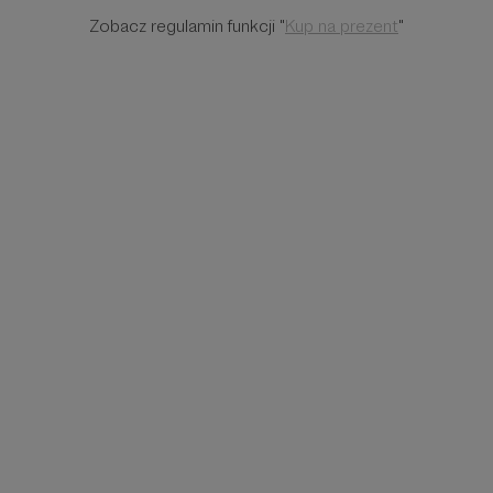
Zobacz regulamin funkcji "
Kup na prezent
"