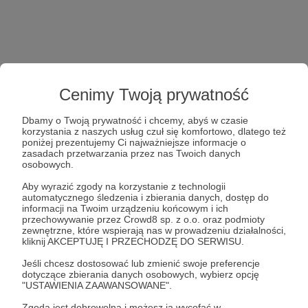
Cenimy Twoją prywatność
Dbamy o Twoją prywatność i chcemy, abyś w czasie
korzystania z naszych usług czuł się komfortowo, dlatego też
poniżej prezentujemy Ci najważniejsze informacje o
zasadach przetwarzania przez nas Twoich danych
osobowych.
Aby wyrazić zgody na korzystanie z technologii
automatycznego śledzenia i zbierania danych, dostęp do
informacji na Twoim urządzeniu końcowym i ich
przechowywanie przez Crowd8 sp. z o.o. oraz podmioty
zewnętrzne, które wspierają nas w prowadzeniu działalności,
kliknij AKCEPTUJĘ I PRZECHODZĘ DO SERWISU.
Jeśli chcesz dostosować lub zmienić swoje preferencje
dotyczące zbierania danych osobowych, wybierz opcję
"USTAWIENIA ZAAWANSOWANE".
Zgoda jest dobrowolna i możesz ją wycofać w