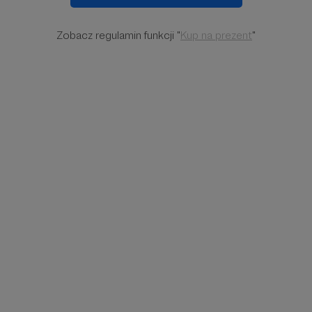
Zobacz regulamin funkcji "
Kup na prezent
"