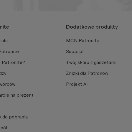
nite
Dodatkowe produkty
iała
MCN Patronite
Patronite
Suppi.pl
 Patronite?
Twój sklep z gadżetami
dzy
Zniżki dla Patronów
Twórców
Projekt AI
rcie na prezent
y do pobrania
spół