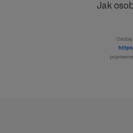
Jak oso
Osoba 
https
poprawnej