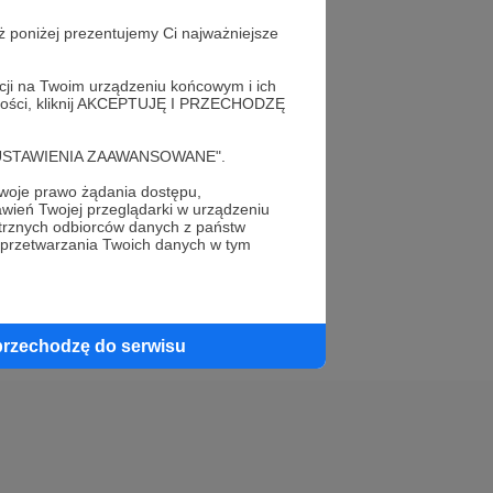
ż poniżej prezentujemy Ci najważniejsze
acji na Twoim urządzeniu końcowym i ich
alności, kliknij AKCEPTUJĘ I PRZECHODZĘ
elewu.
cję "USTAWIENIA ZAAWANSOWANE".
 do swojego znajomego!
oje prawo żądania dostępu,
wień Twojej przeglądarki w urządzeniu
trznych odbiorców danych z państw
 przetwarzania Twoich danych w tym
przechodzę do serwisu