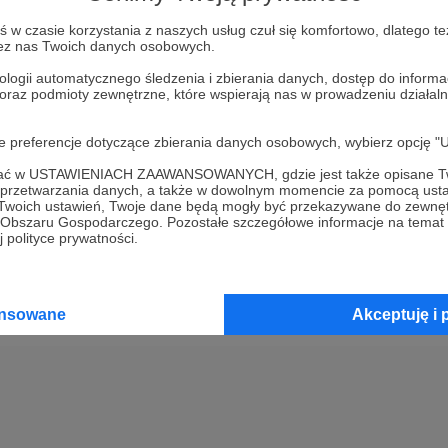
w czasie korzystania z naszych usług czuł się komfortowo, dlatego te
Kup kupon podarunkowy
zez nas Twoich danych osobowych.
ologii automatycznego śledzenia i zbierania danych, dostęp do inform
 oraz podmioty zewnętrzne, które wspierają nas w prowadzeniu dział
2
Opłać wsparcie za pomocą prz
oje preferencje dotyczące zbierania danych osobowych, wybierz op
3
Prześlij wygenerowany kupon
ofać w USTAWIENIACH ZAAWANSOWANYCH, gdzie jest także opisane Tw
a przetwarzania danych, a także w dowolnym momencie za pomocą usta
 Twoich ustawień, Twoje dane będą mogły być przekazywane do zewnę
go Obszaru Gospodarczego. Pozostałe szczegółowe informacje na temat
 polityce prywatności.
ansowane
Akceptuję i 