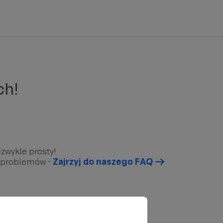
ch!
zwykle prosty!
u problemów -
Zajrzyj do naszego FAQ
arunkowy”, który znajduję się poniżej.