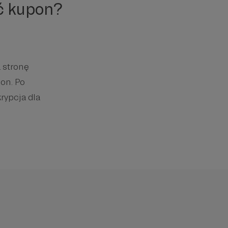
ć kupon?
 stronę
on. Po
rypcja dla