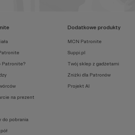
nite
Dodatkowe produkty
iała
MCN Patronite
Patronite
Suppi.pl
 Patronite?
Twój sklep z gadżetami
dzy
Zniżki dla Patronów
Twórców
Projekt AI
rcie na prezent
y do pobrania
spół