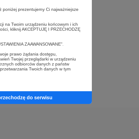
ż poniżej prezentujemy Ci najważniejsze
acji na Twoim urządzeniu końcowym i ich
alności, kliknij AKCEPTUJĘ I PRZECHODZĘ
elewu.
cję "USTAWIENIA ZAAWANSOWANE".
 do swojego znajomego!
oje prawo żądania dostępu,
wień Twojej przeglądarki w urządzeniu
trznych odbiorców danych z państw
 przetwarzania Twoich danych w tym
przechodzę do serwisu