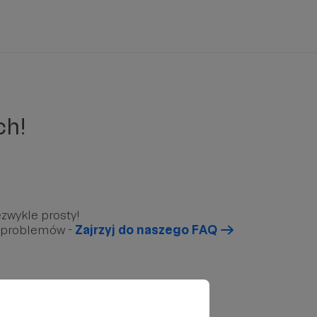
ch!
zwykle prosty!
u problemów -
Zajrzyj do naszego FAQ
arunkowy”, który znajduję się poniżej.