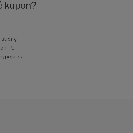
ć kupon?
 stronę
on. Po
rypcja dla