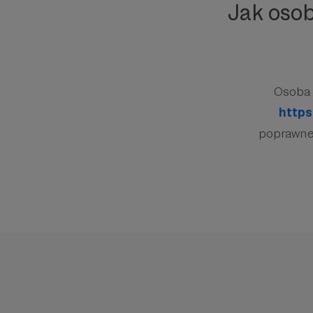
Jak oso
Osoba 
https
poprawnej