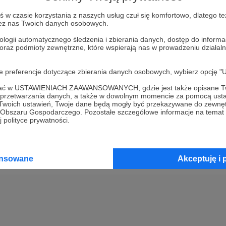
w czasie korzystania z naszych usług czuł się komfortowo, dlatego te
Kup kupon podarunkowy
zez nas Twoich danych osobowych.
ologii automatycznego śledzenia i zbierania danych, dostęp do inform
 oraz podmioty zewnętrzne, które wspierają nas w prowadzeniu dział
2
Opłać wsparcie za pomocą prz
oje preferencje dotyczące zbierania danych osobowych, wybierz op
3
Prześlij wygenerowany kupon
ofać w USTAWIENIACH ZAAWANSOWANYCH, gdzie jest także opisane Tw
a przetwarzania danych, a także w dowolnym momencie za pomocą usta
 Twoich ustawień, Twoje dane będą mogły być przekazywane do zewnę
go Obszaru Gospodarczego. Pozostałe szczegółowe informacje na temat
 polityce prywatności.
ansowane
Akceptuję i 