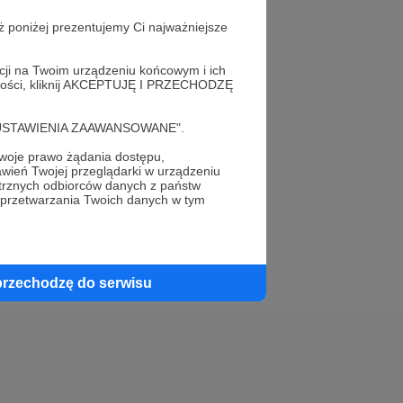
ż poniżej prezentujemy Ci najważniejsze
acji na Twoim urządzeniu końcowym i ich
alności, kliknij AKCEPTUJĘ I PRZECHODZĘ
elewu.
cję "USTAWIENIA ZAAWANSOWANE".
 do swojego znajomego!
oje prawo żądania dostępu,
wień Twojej przeglądarki w urządzeniu
trznych odbiorców danych z państw
 przetwarzania Twoich danych w tym
przechodzę do serwisu