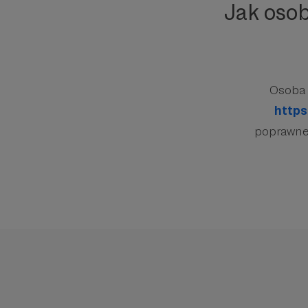
Jak oso
Osoba 
https
poprawnej