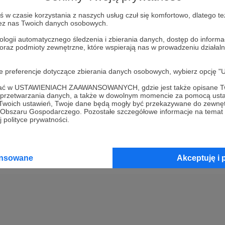
w czasie korzystania z naszych usług czuł się komfortowo, dlatego te
Kup kupon podarunkowy
zez nas Twoich danych osobowych.
ologii automatycznego śledzenia i zbierania danych, dostęp do inform
 oraz podmioty zewnętrzne, które wspierają nas w prowadzeniu dział
2
Opłać wsparcie za pomocą prz
oje preferencje dotyczące zbierania danych osobowych, wybierz op
3
Prześlij wygenerowany kupon
ofać w USTAWIENIACH ZAAWANSOWANYCH, gdzie jest także opisane Tw
a przetwarzania danych, a także w dowolnym momencie za pomocą usta
 Twoich ustawień, Twoje dane będą mogły być przekazywane do zewnę
go Obszaru Gospodarczego. Pozostałe szczegółowe informacje na temat
 polityce prywatności.
ansowane
Akceptuję i 