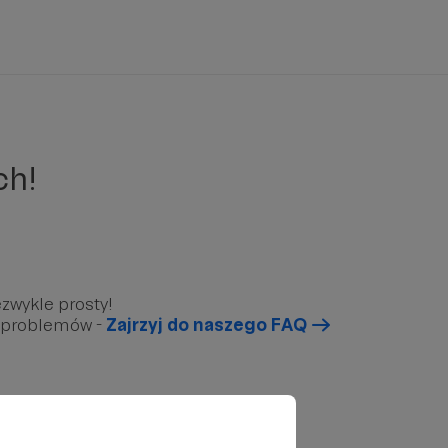
ch!
zwykle prosty!
u problemów -
Zajrzyj do naszego FAQ
arunkowy”, który znajduję się poniżej.