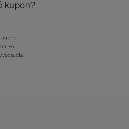
ć kupon?
 stronę
on. Po
rypcja dla