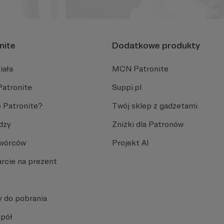
nite
Dodatkowe produkty
iała
MCN Patronite
Patronite
Suppi.pl
 Patronite?
Twój sklep z gadżetami
dzy
Zniżki dla Patronów
Twórców
Projekt AI
rcie na prezent
y do pobrania
spół