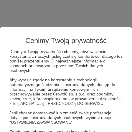
Cenimy Twoją prywatność
Dbamy o Twoją prywatność i chcemy, abyś w czasie
korzystania z naszych usług czuł się komfortowo, dlatego też
poniżej prezentujemy Ci najważniejsze informacje o
zasadach przetwarzania przez nas Twoich danych
osobowych.
Aby wyrazić zgody na korzystanie z technologii
automatycznego śledzenia i zbierania danych, dostęp do
informacji na Twoim urządzeniu końcowym i ich
przechowywanie przez Crowd8 sp. z o.o. oraz podmioty
zewnętrzne, które wspierają nas w prowadzeniu działalności,
kliknij AKCEPTUJĘ I PRZECHODZĘ DO SERWISU.
Jeśli chcesz dostosować lub zmienić swoje preferencje
dotyczące zbierania danych osobowych, wybierz opcję
"USTAWIENIA ZAAWANSOWANE".
Zgoda jest dobrowolna i możesz ją wycofać w