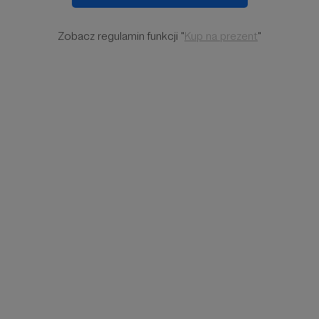
Zobacz regulamin funkcji "
Kup na prezent
"