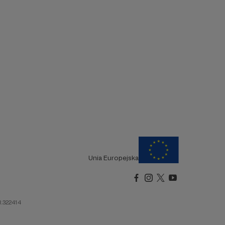
Unia Europejska
R.322414