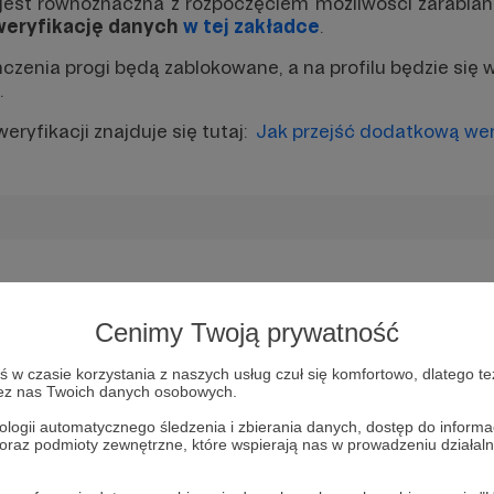
e jest równoznaczna z rozpoczęciem możliwości zarabian
weryfikację danych
w tej zakładce
.
zenia progi będą zablokowane, a na profilu będzie się 
.
ryfikacji znajduje się tutaj:
Jak przejść dodatkową wer
Cenimy Twoją prywatność
listę moich Patronów?
w czasie korzystania z naszych usług czuł się komfortowo, dlatego te
 Patronite?
zez nas Twoich danych osobowych.
wą weryfikację?
ologii automatycznego śledzenia i zbierania danych, dostęp do inform
 oraz podmioty zewnętrzne, które wspierają nas w prowadzeniu dział
ja danych jako działalność gospodarcza