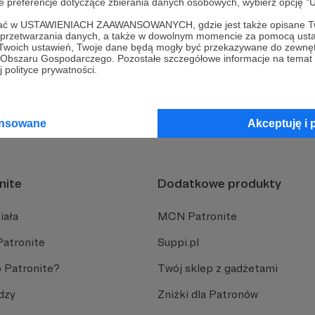
oje preferencje dotyczące zbierania danych osobowych, wybierz op
ne - jak ponownie przejść weryfikację?
ofać w USTAWIENIACH ZAAWANSOWANYCH, gdzie jest także opisane Tw
a przetwarzania danych, a także w dowolnym momencie za pomocą usta
 Twoich ustawień, Twoje dane będą mogły być przekazywane do zewnę
go Obszaru Gospodarczego. Pozostałe szczegółowe informacje na temat
 polityce prywatności.
owiedzi na wyszukiwane pytanie?
ansowane
Akceptuję i 
nite
Dodatkowe produkty
iała
MCN Patronite
Patronite
Suppi.pl
 Patronite?
Twój sklep z gadżetami
dzy
Zniżki dla Patronów