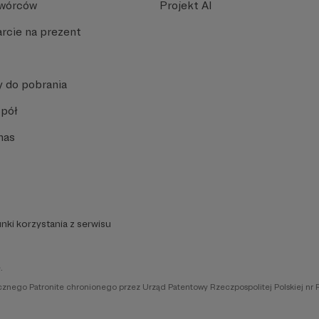
Twórców
Projekt AI
rcie na prezent
y do pobrania
spół
nas
nki korzystania z serwisu
.
icznego Patronite chronionego przez Urząd Patentowy Rzeczpospolitej Polskiej nr 