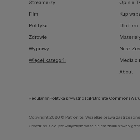
Streamerzy
Opinie 
Film
Kup wspa
Polityka
Dla firm
Zdrowie
Materiał
Wyprawy
Nasz Ze
Więcej kategorii
Media o 
About
Regulamin
Polityka prywatności
Patronite Commons
Waru
Copyright 2026 © Patronite. Wszelkie prawa zastrzeżone
Crowd8 sp. z o.o. jest wyłącznym właścicielem znaku słowno-graf