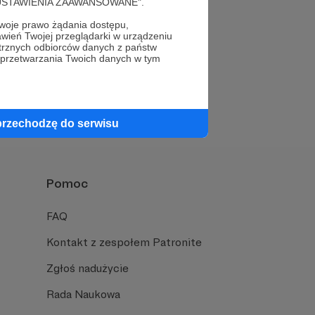
cję "USTAWIENIA ZAAWANSOWANE".
oje prawo żądania dostępu,
wień Twojej przeglądarki w urządzeniu
trznych odbiorców danych z państw
 przetwarzania Twoich danych w tym
Napisz do nas
przechodzę do serwisu
Pomoc
FAQ
Kontakt z zespołem Patronite
Zgłoś nadużycie
Rada Naukowa