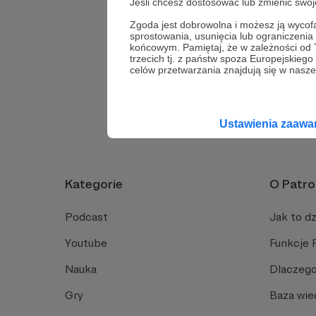
Jeśli chcesz dostosować lub zmienić sw
Zmieniły się moje da
Zgoda jest dobrowolna i możesz ją wyc
sprostowania, usunięcia lub ograniczeni
końcowym. Pamiętaj, że w zależności od
trzecich tj. z państw spoza Europejskie
celów przetwarzania znajdują się w naszej
Nie znalazłeś odp
Ustawienia zaaw
Kategorie
O Patro
Podcast
Jak to dz
Youtube
Funkcje 
Nauka
Dlaczego
Gry
Baza wie