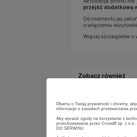
Aktywacja profilu ni
przejść dodatkową 
Do momentu jej zakońc
o włączeniu wizytówki
Więcej szczegółów o we
Zobacz również
Gdzie mogę znaleźć 
Dbamy o Twoją prywatność i chcemy, abyś 
Jak działają posty na
informacje o zasadach przetwarzania pr
Jak przejść dodatko
Aby wyrazić zgody na korzystanie z techn
przechowywanie przez Crowd8 sp. z o.o.
DO SERWISU.
Dodatkowa weryfikac