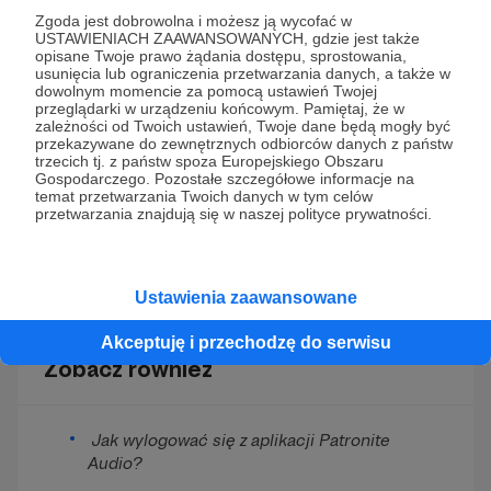
Zgoda jest dobrowolna i możesz ją wycofać w
USTAWIENIACH ZAAWANSOWANYCH, gdzie jest także
opisane Twoje prawo żądania dostępu, sprostowania,
usunięcia lub ograniczenia przetwarzania danych, a także w
dowolnym momencie za pomocą ustawień Twojej
przeglądarki w urządzeniu końcowym. Pamiętaj, że w
zależności od Twoich ustawień, Twoje dane będą mogły być
przekazywane do zewnętrznych odbiorców danych z państw
trzecich tj. z państw spoza Europejskiego Obszaru
Gospodarczego. Pozostałe szczegółowe informacje na
temat przetwarzania Twoich danych w tym celów
przetwarzania znajdują się w naszej polityce prywatności.
Ustawienia zaawansowane
Akceptuję i przechodzę do serwisu
Zobacz również
Jak wylogować się z aplikacji Patronite
Audio?