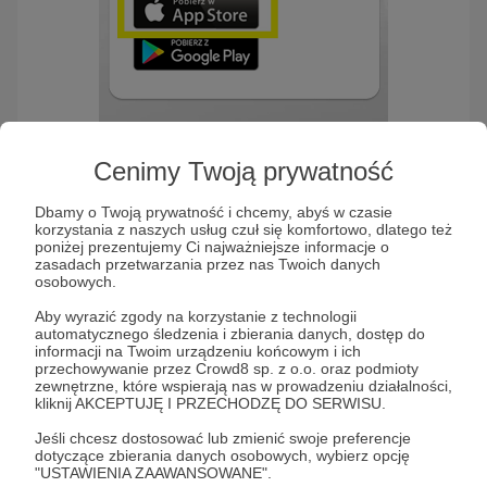
Cenimy Twoją prywatność
Użytkownicy Android
: trzeba kliknąć
ikonę „Pobierz z Google Play”:
Dbamy o Twoją prywatność i chcemy, abyś w czasie
korzystania z naszych usług czuł się komfortowo, dlatego też
poniżej prezentujemy Ci najważniejsze informacje o
zasadach przetwarzania przez nas Twoich danych
osobowych.
Aby wyrazić zgody na korzystanie z technologii
automatycznego śledzenia i zbierania danych, dostęp do
informacji na Twoim urządzeniu końcowym i ich
przechowywanie przez Crowd8 sp. z o.o. oraz podmioty
zewnętrzne, które wspierają nas w prowadzeniu działalności,
kliknij AKCEPTUJĘ I PRZECHODZĘ DO SERWISU.
Jeśli chcesz dostosować lub zmienić swoje preferencje
dotyczące zbierania danych osobowych, wybierz opcję
"USTAWIENIA ZAAWANSOWANE".