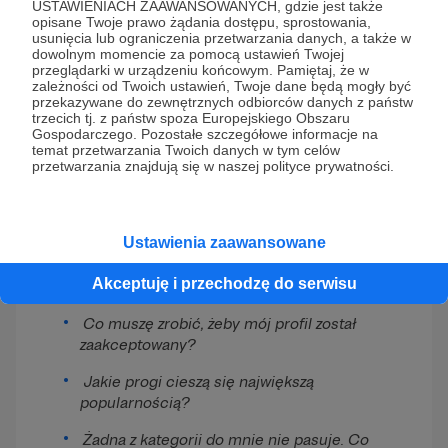
USTAWIENIACH ZAAWANSOWANYCH, gdzie jest także
opisane Twoje prawo żądania dostępu, sprostowania,
usunięcia lub ograniczenia przetwarzania danych, a także w
dowolnym momencie za pomocą ustawień Twojej
przeglądarki w urządzeniu końcowym. Pamiętaj, że w
zależności od Twoich ustawień, Twoje dane będą mogły być
przekazywane do zewnętrznych odbiorców danych z państw
trzecich tj. z państw spoza Europejskiego Obszaru
Gospodarczego. Pozostałe szczegółowe informacje na
Zobacz również
temat przetwarzania Twoich danych w tym celów
przetwarzania znajdują się w naszej polityce prywatności.
Mój profil nie został zaakceptowany.
Dlaczego?
Ustawienia zaawansowane
Jak wstawić zdjęcie do opisu
Akceptuję i przechodzę do serwisu
profilu/wizytówki?
Co muszę zrobić, żeby mój profil został
zaakceptowany?
Jakie progi cieszą się największą
popularnością?
Żadna z kategorii do mnie nie pasuje. Co