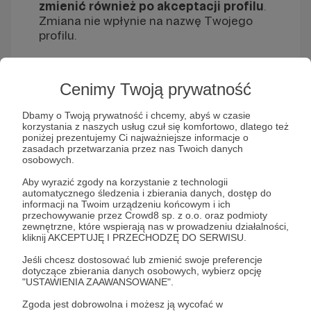
zmienić również po akceptacji profilu
.
Zmiana nie wpłynie na nazwę Twojego
profilu.
Jak zmienić krótki link
Cenimy Twoją prywatność
profilu?
Dbamy o Twoją prywatność i chcemy, abyś w czasie
korzystania z naszych usług czuł się komfortowo, dlatego też
poniżej prezentujemy Ci najważniejsze informacje o
zasadach przetwarzania przez nas Twoich danych
Aby zmienić krótki link profilu należy
osobowych.
zalogować się na profil Autora, w Panelu
Zarządzania przejść do sekcji “Dane
Aby wyrazić zgody na korzystanie z technologii
automatycznego śledzenia i zbierania danych, dostęp do
ogólne”, a następnie “
Twoje Dane
”. W polu
informacji na Twoim urządzeniu końcowym i ich
“Krótki link profilu” należy wpisać nazwę,
przechowywanie przez Crowd8 sp. z o.o. oraz podmioty
która ma być widoczna w linku.
zewnętrzne, które wspierają nas w prowadzeniu działalności,
kliknij AKCEPTUJĘ I PRZECHODZĘ DO SERWISU.
Jeśli chcesz dostosować lub zmienić swoje preferencje
dotyczące zbierania danych osobowych, wybierz opcję
"USTAWIENIA ZAAWANSOWANE".
Zgoda jest dobrowolna i możesz ją wycofać w