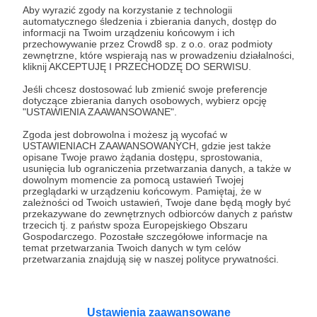
filmu miesiąca. Darczyńców najwyższch kwot
Aby wyrazić zgody na korzystanie z technologii
podamy we wszystkich artykułach i flmach
automatycznego śledzenia i zbierania danych, dostęp do
informacji na Twoim urządzeniu końcowym i ich
danego miesiąca. Może być z linkiem do wybranej
przechowywanie przez Crowd8 sp. z o.o. oraz podmioty
strony internetowej.
zewnętrzne, które wspierają nas w prowadzeniu działalności,
kliknij AKCEPTUJĘ I PRZECHODZĘ DO SERWISU.
Jeśli chcesz dostosować lub zmienić swoje preferencje
dotyczące zbierania danych osobowych, wybierz opcję
"USTAWIENIA ZAAWANSOWANE".
Komentarze
Zgoda jest dobrowolna i możesz ją wycofać w
USTAWIENIACH ZAAWANSOWANYCH, gdzie jest także
Brak komentarzy...
opisane Twoje prawo żądania dostępu, sprostowania,
usunięcia lub ograniczenia przetwarzania danych, a także w
dowolnym momencie za pomocą ustawień Twojej
przeglądarki w urządzeniu końcowym. Pamiętaj, że w
zależności od Twoich ustawień, Twoje dane będą mogły być
przekazywane do zewnętrznych odbiorców danych z państw
trzecich tj. z państw spoza Europejskiego Obszaru
Gospodarczego. Pozostałe szczegółowe informacje na
temat przetwarzania Twoich danych w tym celów
przetwarzania znajdują się w naszej polityce prywatności.
Wesprzyj zbiórkę!
Ustawienia zaawansowane
Nie czekaj dłużej i wesprzyj zbiórkę już teraz!