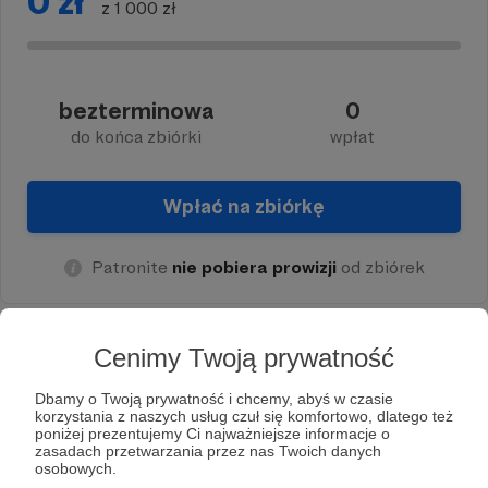
0 zł
z 1 000 zł
bezterminowa
0
do końca zbiórki
wpłat
Wpłać na zbiórkę
Patronite
nie pobiera prowizji
od zbiórek
Cenimy Twoją prywatność
O zbiórce
Dbamy o Twoją prywatność i chcemy, abyś w czasie
Potrzebujemy funduszy na promocję reklamową
korzystania z naszych usług czuł się komfortowo, dlatego też
poniżej prezentujemy Ci najważniejsze informacje o
Wszyscy, którzy pomogą będą wymienieni w
zasadach przetwarzania przez nas Twoich danych
osobowych.
opisie co najmniej jednego artykułu lub jednego