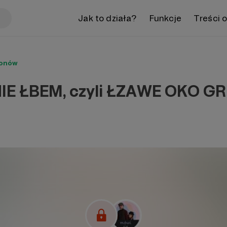
Jak to działa?
Funkcje
Treści 
ronów
E ŁBEM, czyli ŁZAWE OKO G