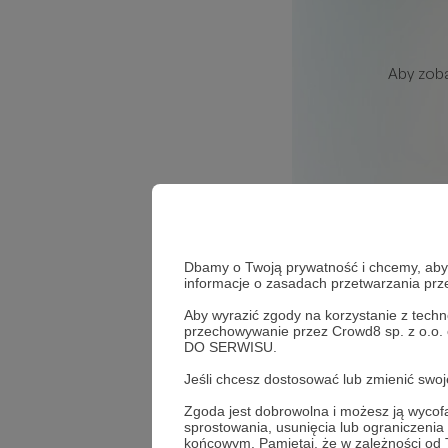
Dbamy o Twoją prywatność i chcemy, abyś 
informacje o zasadach przetwarzania pr
53
wyświetleń
Aby wyrazić zgody na korzystanie z techn
Nowy odcinek - ob
przechowywanie przez Crowd8 sp. z o.o.
DO SERWISU.
Audio, albo na Pa
Jeśli chcesz dostosować lub zmienić sw
Komentarze
Zgoda jest dobrowolna i możesz ją wyc
sprostowania, usunięcia lub ograniczeni
końcowym. Pamiętaj, że w zależności od