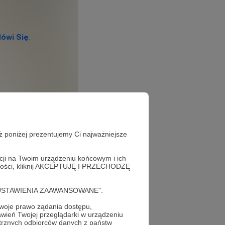
ż poniżej prezentujemy Ci najważniejsze
acji na Twoim urządzeniu końcowym i ich
cji Patronite
alności, kliknij AKCEPTUJĘ I PRZECHODZĘ
cję "USTAWIENIA ZAAWANSOWANE".
oje prawo żądania dostępu,
wień Twojej przeglądarki w urządzeniu
trznych odbiorców danych z państw