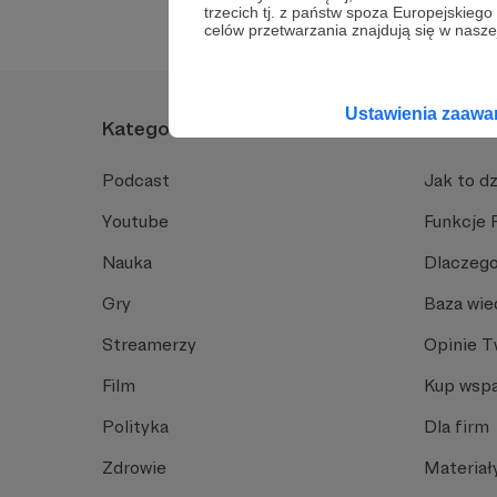
trzecich tj. z państw spoza Europejskie
Brak komentarzy..
celów przetwarzania znajdują się w naszej
Ustawienia zaaw
Kategorie
O Patro
Podcast
Jak to dz
Youtube
Funkcje 
Nauka
Dlaczego
Gry
Baza wie
Streamerzy
Opinie 
Film
Kup wspa
Polityka
Dla firm
Zdrowie
Materiał