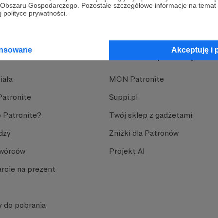
go Obszaru Gospodarczego. Pozostałe szczegółowe informacje na temat
.
 polityce prywatności.
ansowane
Akceptuję i 
nite
Dodatkowe produkty
iała
MCN Patronite
Patronite
Suppi.pl
 Patronite?
Twój sklep z gadżetami
dzy
Zniżki dla Patronów
Twórców
Projekt AI
rcie na prezent
y do pobrania