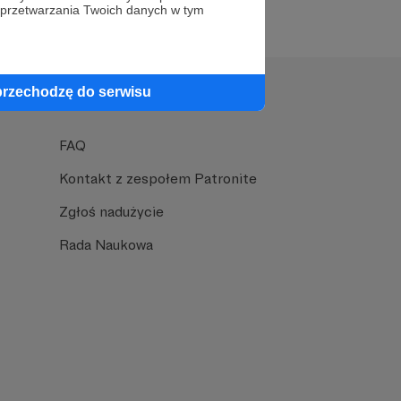
 przetwarzania Twoich danych w tym
przechodzę do serwisu
Pomoc
FAQ
Kontakt z zespołem Patronite
Zgłoś nadużycie
Rada Naukowa