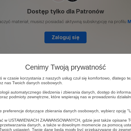
Cenimy Twoją prywatność
w czasie korzystania z naszych usług czuł się komfortowo, dlatego te
zez nas Twoich danych osobowych.
ologii automatycznego śledzenia i zbierania danych, dostęp do inform
ecny! :) Jak w każdy poniedziałek. Zapraszamy do aplika
 oraz podmioty zewnętrzne, które wspierają nas w prowadzeniu dział
tronite.pl Aśka i Szymon
oje preferencje dotyczące zbierania danych osobowych, wybierz op
ofać w USTAWIENIACH ZAAWANSOWANYCH, gdzie jest także opisane Tw
a przetwarzania danych, a także w dowolnym momencie za pomocą usta
 Twoich ustawień, Twoje dane będą mogły być przekazywane do zewnę