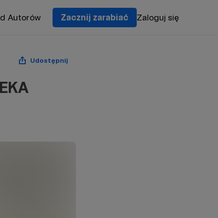
od Autorów
Zacznij zarabiać
Zaloguj się
Udostępnij
REKA