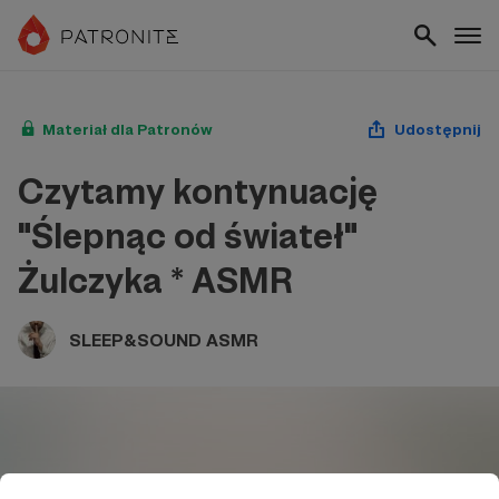
Materiał dla Patronów
Udostępnij
Czytamy kontynuację
"Ślepnąc od świateł"
Żulczyka * ASMR
SLEEP&SOUND ASMR