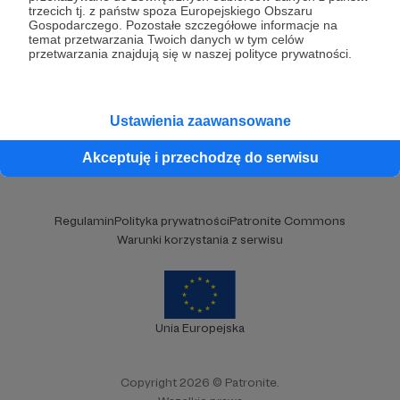
Brak komentarzy...
trzecich tj. z państw spoza Europejskiego Obszaru
Gospodarczego. Pozostałe szczegółowe informacje na
temat przetwarzania Twoich danych w tym celów
przetwarzania znajdują się w naszej polityce prywatności.
Kategorie
O Patronite
Dodatkowe produkty
Ustawienia zaawansowane
Pomoc
Akceptuję i przechodzę do serwisu
Regulamin
Polityka prywatności
Patronite Commons
Warunki korzystania z serwisu
Unia Europejska
Copyright 2026 © Patronite.