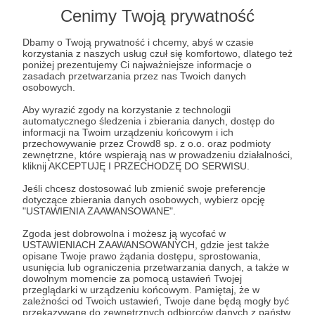
Cenimy Twoją prywatność
Dbamy o Twoją prywatność i chcemy, abyś w czasie
korzystania z naszych usług czuł się komfortowo, dlatego też
poniżej prezentujemy Ci najważniejsze informacje o
zasadach przetwarzania przez nas Twoich danych
osobowych.
Aby wyrazić zgody na korzystanie z technologii
automatycznego śledzenia i zbierania danych, dostęp do
informacji na Twoim urządzeniu końcowym i ich
przechowywanie przez Crowd8 sp. z o.o. oraz podmioty
zewnętrzne, które wspierają nas w prowadzeniu działalności,
kliknij AKCEPTUJĘ I PRZECHODZĘ DO SERWISU.
Jeśli chcesz dostosować lub zmienić swoje preferencje
dotyczące zbierania danych osobowych, wybierz opcję
"USTAWIENIA ZAAWANSOWANE".
Zgoda jest dobrowolna i możesz ją wycofać w
3
wyświetleń
USTAWIENIACH ZAAWANSOWANYCH, gdzie jest także
opisane Twoje prawo żądania dostępu, sprostowania,
usunięcia lub ograniczenia przetwarzania danych, a także w
dowolnym momencie za pomocą ustawień Twojej
Komentarze
przeglądarki w urządzeniu końcowym. Pamiętaj, że w
zależności od Twoich ustawień, Twoje dane będą mogły być
przekazywane do zewnętrznych odbiorców danych z państw