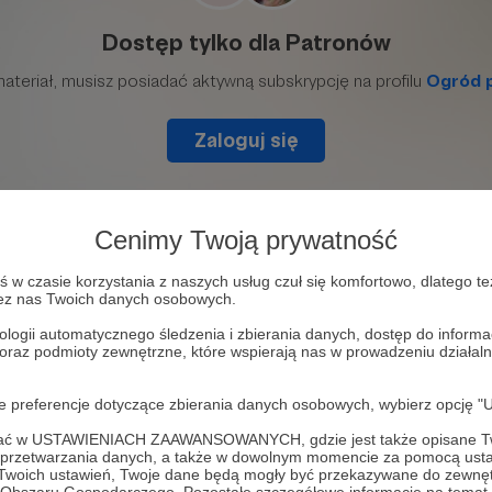
Cenimy Twoją prywatność
w czasie korzystania z naszych usług czuł się komfortowo, dlatego te
zez nas Twoich danych osobowych.
ologii automatycznego śledzenia i zbierania danych, dostęp do inform
 oraz podmioty zewnętrzne, które wspierają nas w prowadzeniu dział
rię na temat kwiatów jednorocznych odpornych na mró
oje preferencje dotyczące zbierania danych osobowych, wybierz op
ofać w USTAWIENIACH ZAAWANSOWANYCH, gdzie jest także opisane Tw
a przetwarzania danych, a także w dowolnym momencie za pomocą usta
 Twoich ustawień, Twoje dane będą mogły być przekazywane do zewnę
.