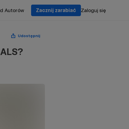
od Autorów
Zacznij zarabiać
Zaloguj się
Udostępnij
UALS?