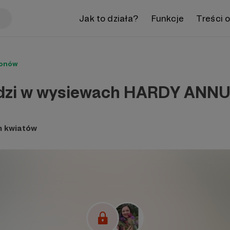
Jak to działa?
Funkcje
Treści 
ronów
odzi w wysiewach HARDY ANN
n kwiatów