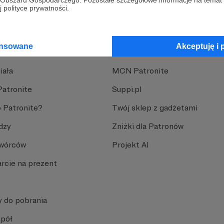
go Obszaru Gospodarczego. Pozostałe szczegółowe informacje na temat
 polityce prywatności.
ansowane
Akceptuję i 
nite
Dodatkowe produkty
iała
MCN Patronite
Patronite
Suppi.pl
 Patronite?
Twój sklep z gadżetami
dzy
Zniżki dla Patronów
Twórców
Projekt AI
rcie na prezent
y do pobrania
spół