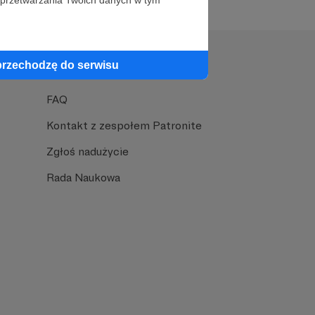
 przetwarzania Twoich danych w tym
przechodzę do serwisu
Pomoc
FAQ
Kontakt z zespołem Patronite
Zgłoś nadużycie
Rada Naukowa