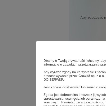
Dbamy o Twoją prywatność i chcemy, abyś 
informacje o zasadach przetwarzania pr
2
wyświetleń
Aby wyrazić zgody na korzystanie z techn
przechowywanie przez Crowd8 sp. z o.o.
Przedstawiam teo
DO SERWISU.
Jeśli chcesz dostosować lub zmienić sw
Komentarze
Zgoda jest dobrowolna i możesz ją wyc
sprostowania, usunięcia lub ograniczeni
końcowym. Pamiętaj, że w zależności od
Brak komentarzy..