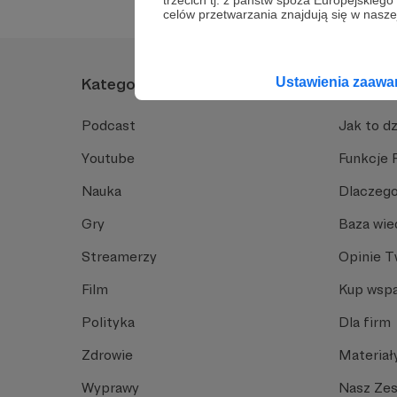
trzecich tj. z państw spoza Europejskie
celów przetwarzania znajdują się w naszej
Ustawienia zaaw
Kategorie
O Patro
Podcast
Jak to dz
Youtube
Funkcje 
Nauka
Dlaczego
Gry
Baza wie
Streamerzy
Opinie 
Film
Kup wspa
Polityka
Dla firm
Zdrowie
Materiał
Wyprawy
Nasz Ze