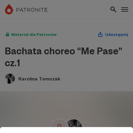
Materiał dla Patronów
Udostępnij
Bachata choreo “Me Pase”
cz.1
Karolina Tomczak