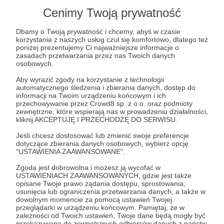
Cenimy Twoją prywatność
Dbamy o Twoją prywatność i chcemy, abyś w czasie
korzystania z naszych usług czuł się komfortowo, dlatego też
poniżej prezentujemy Ci najważniejsze informacje o
zasadach przetwarzania przez nas Twoich danych
osobowych.
Aby wyrazić zgody na korzystanie z technologii
automatycznego śledzenia i zbierania danych, dostęp do
informacji na Twoim urządzeniu końcowym i ich
przechowywanie przez Crowd8 sp. z o.o. oraz podmioty
zewnętrzne, które wspierają nas w prowadzeniu działalności,
kliknij AKCEPTUJĘ I PRZECHODZĘ DO SERWISU.
Jeśli chcesz dostosować lub zmienić swoje preferencje
dotyczące zbierania danych osobowych, wybierz opcję
35
wyświetleń
"USTAWIENIA ZAAWANSOWANE".
Zgoda jest dobrowolna i możesz ją wycofać w
Część pierwsza choreografii “Me Pase”.
USTAWIENIACH ZAAWANSOWANYCH, gdzie jest także
opisane Twoje prawo żądania dostępu, sprostowania,
usunięcia lub ograniczenia przetwarzania danych, a także w
dowolnym momencie za pomocą ustawień Twojej
Komentarze
przeglądarki w urządzeniu końcowym. Pamiętaj, że w
zależności od Twoich ustawień, Twoje dane będą mogły być
przekazywane do zewnętrznych odbiorców danych z państw