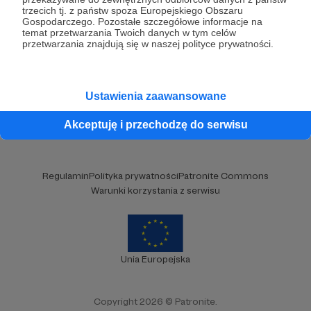
Brak komentarzy...
trzecich tj. z państw spoza Europejskiego Obszaru
Gospodarczego. Pozostałe szczegółowe informacje na
temat przetwarzania Twoich danych w tym celów
przetwarzania znajdują się w naszej polityce prywatności.
Kategorie
O Patronite
Dodatkowe produkty
Ustawienia zaawansowane
Pomoc
Akceptuję i przechodzę do serwisu
Regulamin
Polityka prywatności
Patronite Commons
Warunki korzystania z serwisu
Unia Europejska
Copyright 2026 © Patronite.