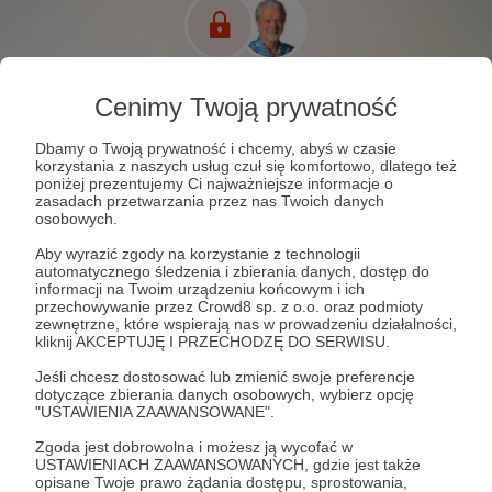
Cenimy Twoją prywatność
Dbamy o Twoją prywatność i chcemy, abyś w czasie
korzystania z naszych usług czuł się komfortowo, dlatego też
poniżej prezentujemy Ci najważniejsze informacje o
zasadach przetwarzania przez nas Twoich danych
osobowych.
Aby wyrazić zgody na korzystanie z technologii
automatycznego śledzenia i zbierania danych, dostęp do
informacji na Twoim urządzeniu końcowym i ich
przechowywanie przez Crowd8 sp. z o.o. oraz podmioty
zewnętrzne, które wspierają nas w prowadzeniu działalności,
kliknij AKCEPTUJĘ I PRZECHODZĘ DO SERWISU.
0
wyświetleń
Jeśli chcesz dostosować lub zmienić swoje preferencje
dotyczące zbierania danych osobowych, wybierz opcję
"USTAWIENIA ZAAWANSOWANE".
Sen to 36% życia. Powinien być zdrowy i spokojny,
regenerujący i dodający wigoru. Czy zawsze jest
Zgoda jest dobrowolna i możesz ją wycofać w
USTAWIENIACH ZAAWANSOWANYCH, gdzie jest także
taki? Czy można mówić o lubieniu siebie, szacunku i
opisane Twoje prawo żądania dostępu, sprostowania,