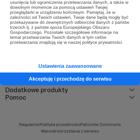
dbałości o siebie zaniedbując 36% życia? Zobacz i
usunięcia lub ograniczenia przetwarzania danych, a także w
posłuchaj o najpopularniejszych stresach -
dowolnym momencie za pomocą ustawień Twojej
przeglądarki w urządzeniu końcowym. Pamiętaj, że w
niszczących dobry sen. I łatwo zmień to co potrzeba
zależności od Twoich ustawień, Twoje dane będą mogły być
przekazywane do zewnętrznych odbiorców danych z państw
trzecich tj. z państw spoza Europejskiego Obszaru
Komentarze
Gospodarczego. Pozostałe szczegółowe informacje na
temat przetwarzania Twoich danych w tym celów
przetwarzania znajdują się w naszej polityce prywatności.
Brak komentarzy...
Ustawienia zaawansowane
Kategorie
Akceptuję i przechodzę do serwisu
O Patronite
Dodatkowe produkty
Pomoc
Regulamin
Polityka prywatności
Patronite Commons
Warunki korzystania z serwisu